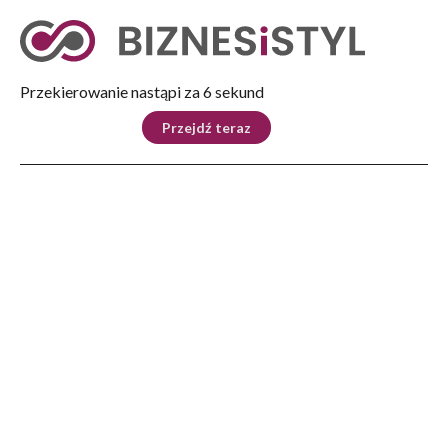
Tryb nocny
Nie
Przekierowanie nastąpi za 5 sekund
KRAJ
BIZNES
ŚWIAT
LIFESTYLE
SPORT
Przejdź teraz
Reklama
Strona główna
>
Biznes
>
Polityka i biznes
>
Rzeszowianie wybrali inwestycje w ramach budżetu obywatelskiego
BIZNES
Rzeszowianie wybrali
inwestycje w ramach