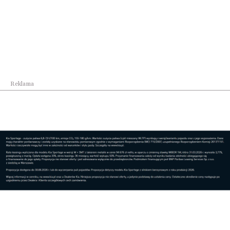
Polityka i biznes
Reklama
Fundusze Europejskie wspierają automatyzację i
...