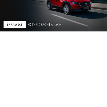
kobiecy”
– Zarzuty wobec mężczyzn mają charakter
merytoryczny, kobiety zaś słyszą lub czytają o swoim
wyglądzie, życiu seksualnym lub matczynym
obowiązku. To kolejny powód, dla którego tak mało
kobiet występuje w roli ekspertek lub polityczek –
mówiła politolożka.
– Współczesna kobieta nie powinna czuć się
zobowiązana – dodała Joanna Kuciel-Frydryszak.
– I może najpełniej oddaje to wiersz Wisławy
Szymborskiej „Portret kobiecy”.
…Musi być do wyboru,
Zmieniać się, żeby tylko nic się nie zmieniło.