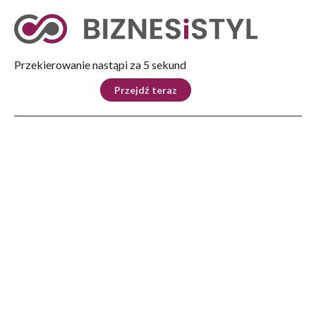
Tryb nocny
Nie
Przekierowanie nastąpi za 4 sekund
KRAJ
BIZNES
ŚWIAT
LIFESTYLE
SPORT
Przejdź teraz
Reklama
Strona główna
>
Biznes
>
Polek portret własny. Renesans siostrzeństwa
BIZNES
Polek portret własny.
Renesans siostrzeństwa