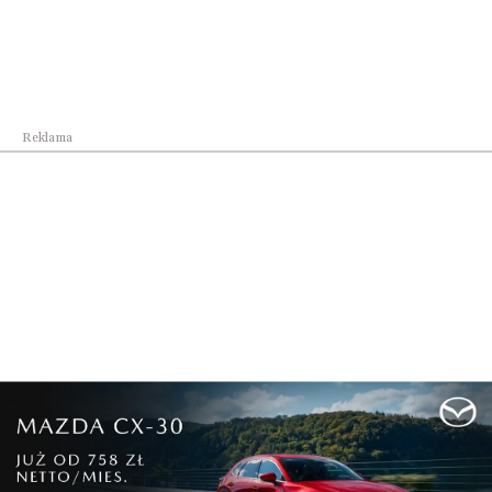
Reklama
Siostra Małgorzata Chmielewska. Fot. Tadeusz
Poźniak
Po pytaniach od publiczności, prof. Anna Siewierska
nawiązała do hejtu, jaki wylewa się w sieci na kobiety
aktywne w życiu publicznym.
Wisławy Szymborskiej „Portret