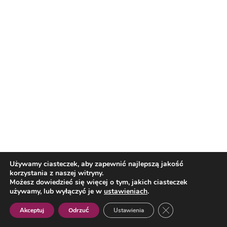
Sport
Dziś mecz o 3. miejsce. Sprawdź plan
transmisji
Wojewódzki Szpital w Przemyślu
otwiera zmodernizowany oddział
za 14 mln zł
Reklama
Matka Boska Kalwaryjska – przed
Nią modlili się królowie
Używamy ciasteczek, aby zapewnić najlepszą jakość
korzystania z naszej witryny.
Możesz dowiedzieć się więcej o tym, jakich ciasteczek
używamy, lub wyłączyć je w
ustawieniach
.
Matka Boska Kalwaryjska – przed
Nią modlili się królowie
Zamknij panel pow
Akceptuj
Odrzuć
Ustawienia
Polish