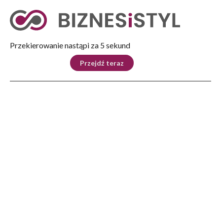
Tryb nocny
Nie
Przekierowanie nastąpi za 5 sekund
KRAJ
BIZNES
ŚWIAT
LIFESTYLE
SPORT
Przejdź teraz
Reklama
Strona główna
>
Biznes
>
Jak zorganizować efektywne biuro w domu lub małej firmie? Praktyczny poradnik
BIZNES
Jak zorganizować efektywne