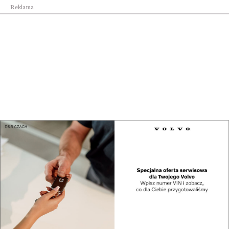
Reklama
Biznes
Sierpniowe nabory z Funduszy Europejskich i KPO
Biznes
Wojewódzki Zespół Koordynacji do spraw
polityki...