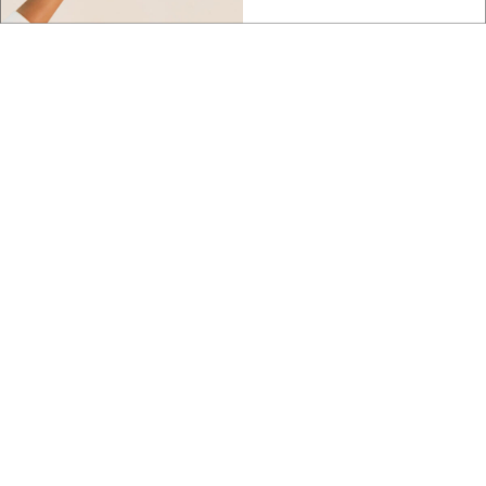
Biznes
We wrześniu Carpathian Drone Summit.
Podkarpaci...