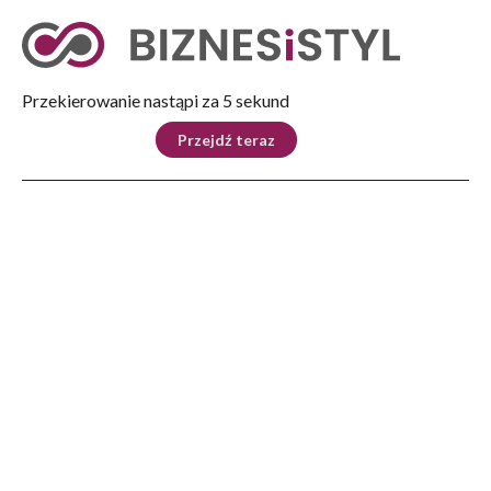
Tryb nocny
Nie
Przekierowanie nastąpi za 4 sekund
KRAJ
BIZNES
ŚWIAT
LIFESTYLE
SPORT
Przejdź teraz
Reklama
Strona główna
>
Biznes
>
Podkarpacki Festiwal Nauki i Innowacji – ruszają zapisy!
BIZNES
Podkarpacki Festiwal Nauki i
Innowacji – ruszają zapisy!