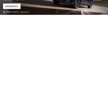
Biznes
Wojewódzki Szpital w Przemyślu otwiera
zmoderni...
Biznes
Dzisiaj kupują konkurentów a jeszcze niedawno
w...