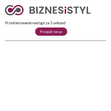
Tryb nocny
Nie
Przekierowanie nastąpi za 4 sekund
KRAJ
BIZNES
ŚWIAT
LIFESTYLE
SPORT
Przejdź teraz
Reklama
Strona główna
>
Biznes
>
Biznes na co dzień
>
Kongres i Targi TSLA Expo Rzeszów 2017. Największa impreza branży TSL i moto
BIZNES
Kongres i Targi TSLA Expo
Rzeszów 2017. Największa