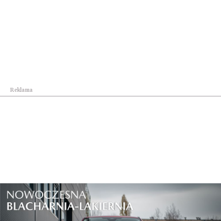
Biznes na co dzień
Sierpniowe nabory z Funduszy Europejskich i KPO
Reklama
Biznes na co dzień
We wrześniu Carpathian Drone Summit.
Podkarpaci...