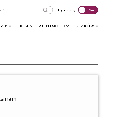
Tryb nocny
Nie
ZIE
DOM
AUTOMOTO
KRAKÓW
za nami