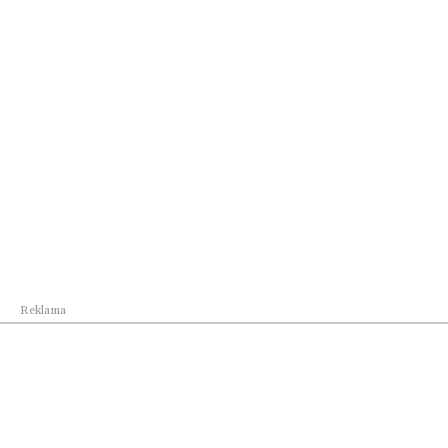
Świat
Centrum Europejskiej Agencji Kosmicznej
powstan...
Reklama