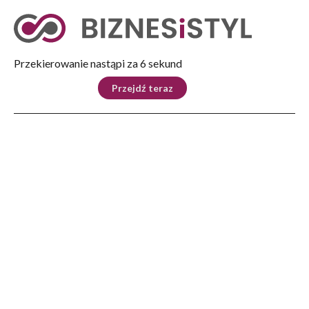
Tryb nocny
Nie
Przekierowanie nastąpi za 5 sekund
KRAJ
BIZNES
ŚWIAT
LIFESTYLE
SPORT
Przejdź teraz
Reklama
Strona główna
>
Świat
>
Ministrowie obrony NATO skupiają się na odstraszaniu, inicjatywach zwalczania
dronów, inwestycjach w obronę i wsparciu dla Ukrainy
ŚWIAT
Ministrowie obrony NATO