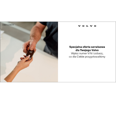
Świat
Polska gospodarzem pierwszych ćwiczeń
wojskowyc...
Reklama
Najnowsze