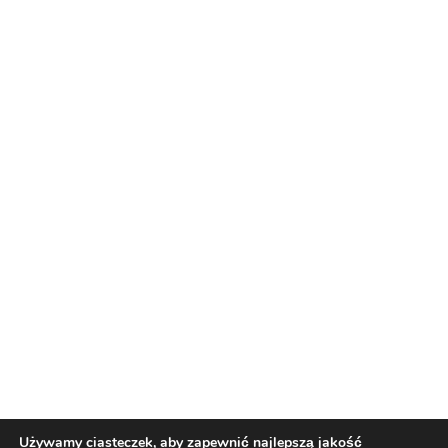
Reklama
Nasi partnerzy
Reklama
O nas
Reklama
Redakcja
Bloguj z nami
Patronat medialny
Regulamin
Kontakt
Używamy ciasteczek, aby zapewnić najlepszą jakość