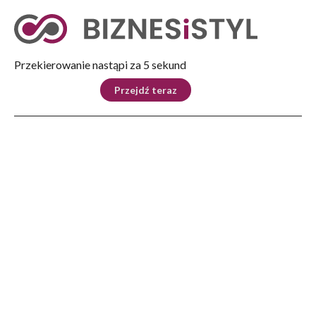
Tryb nocny
Nie
Przekierowanie nastąpi za 4 sekund
KRAJ
BIZNES
ŚWIAT
LIFESTYLE
SPORT
Przejdź teraz
Reklama
Strona główna
>
Świat
>
Decyzja w sprawie Tomahawka „w pewnym sensie podjęta”, mówi Trump, w
obliczu pojawiających się warunków
ŚWIAT
Decyzja w sprawie