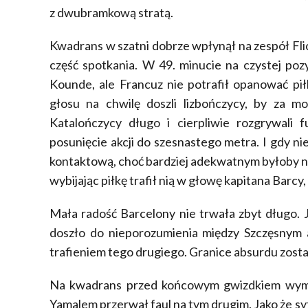
z dwubramkową stratą.
Kwadrans w szatni dobrze wpłynął na zespół Fl
część spotkania. W 49. minucie na czystej pozyc
Kounde, ale Francuz nie potrafił opanować pi
głosu na chwilę doszli lizbończycy, by za m
Katalończycy długo i cierpliwie rozgrywali 
posunięcie akcji do szesnastego metra. I gdy n
kontaktową, choć bardziej adekwatnym byłoby napi
wybijając piłkę trafił nią w głowę kapitana Barcy,
Mała radość Barcelony nie trwała zbyt długo. 
doszło do nieporozumienia między Szczęsnym
trafieniem tego drugiego. Granice absurdu został
Na kwadrans przed końcowym gwizdkiem wym
Yamalem przerwał faul na tym drugim. Jako że syt