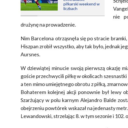
Schjel
piłkarski weekend w
Vangel
liczbach
nie p
drużynę na prowadzenie.
Nim Barcelona otrząsnęła się po stracie bramki,
Hiszpan zrobił wszystko, aby tak było, jednak j
Aursnes.
W dziewiątej minucie swoją pierwszą okazję m
goście przechwycili piłkę w okolicach szesnastki
a ten mimo umiejętnego obrotu z piłką, zmarnow
Bohaterem kolejnej akcji ponownie był lewy ob
Szarżujący w polu karnym Alejandro Balde zost
obejrzeniu powtórek wskazał na jedenasty metr
Lewandowski, strzelając 8. w tym sezonie i 102.