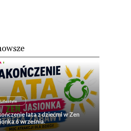
nowsze
Lifestyle
ończenie lata z dziećmi w Zen
ionka 6 września.