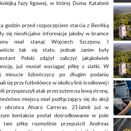
kolejką fazy ligowej, w której Duma Katalonii
ka godzin przed rozpoczęciem starcia z Benfiką
ły się nieoficjalne informacje jakoby w bramce
lony miał stanąć Wojciech Szczęsny. I
ywiście tak się stało, jednak zanim były
zentant Polski zdążył zaliczyć jakąkolwiek
encję, już musiał wyciągać piłkę z siatki. W
ej minucie lizbończycy po długim podaniu
ali się przy futbolówce w okolicy linii środkowej i
ili przyspieszyli atak przerzutem na lewą stronę,
mnóstwo miejsca miał podłączający się do akcji
y obrońca Alvaro Carreras. 21-latek już w
szym kontakcie posłał dośrodkowanie w pole
, tam piłkę rozmyślnie przepuścił Andreas