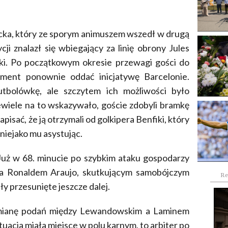
icka, który ze sporym animuszem wszedł w drugą
ji znalazł się wbiegający za linię obrony Jules
łki. Po początkowym okresie przewagi gości do
oment ponownie oddać inicjatywę Barcelonie.
futbolówkę, ale szczytem ich możliwości było
iewiele na to wskazywało, goście zdobyli bramkę
sać, że ją otrzymali od golkipera Benfiki, który
 niejako mu asystując.
Już w 68. minucie po szybkim ataku gospodarzy
 a Ronaldem Araujo, skutkującym samobójczym
Re
y przesunięte jeszcze dalej.
ianę podań między Lewandowskim a Laminem
uacja miała miejsce w polu karnym, to arbiter po