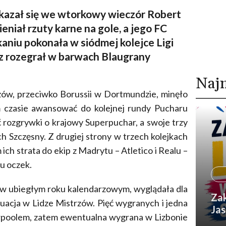
azał się we wtorkowy wieczór Robert
niał rzuty karne na gole, a jego FC
aniu pokonała w siódmej kolejce Ligi
cz rozegrał w barwach Blaugrany
Naj
ów, przeciwko Borussii w Dortmundzie, minęło
m czasie awansować do kolejnej rundy Pucharu
 rozgrywki o krajowy Superpuchar, a swoje trzy
 Szczęsny. Z drugiej strony w trzech kolejkach
ich strata do ekip z Madrytu – Atletico i Realu –
iu oczek.
ze w ubiegłym roku kalendarzowym, wyglądała dla
Zak
uacja w Lidze Mistrzów. Pięć wygranych i jedna
Jas
erpoolem, zatem ewentualna wygrana w Lizbonie