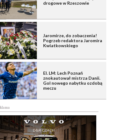
drogowe w Rzeszowie
Jaromirze, do zobaczenia!
Pogrzeb redaktora Jaromira
Kwiatkowskiego
El. LM: Lech Poznań
znokautował mistrza Danii.
Gol nowego nabytku ozdobą
meczu
klama