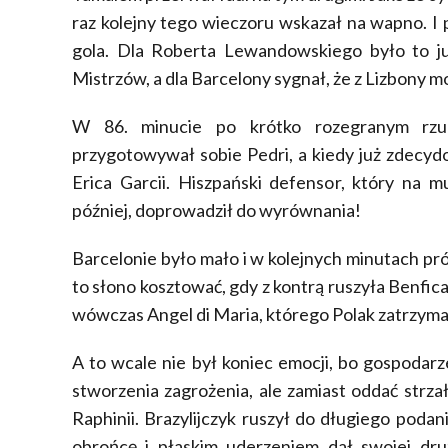
raz kolejny tego wieczoru wskazał na wapno. I 
gola. Dla Roberta Lewandowskiego było to ju
Mistrzów, a dla Barcelony sygnał, że z Lizbony m
W 86. minucie po krótko rozegranym rzu
przygotowywał sobie Pedri, a kiedy już zdecydo
Erica Garcii. Hiszpański defensor, który na m
później, doprowadził do wyrównania!
Barcelonie było mało i w kolejnych minutach pr
to słono kosztować, gdy z kontrą ruszyła Benfica
wówczas Angel di Maria, którego Polak zatrzyma
A to wcale nie był koniec emocji, bo gospodarz
stworzenia zagrożenia, ale zamiast oddać strzał
Raphinii. Brazylijczyk ruszył do długiego poda
obrońcę i płaskim uderzeniem dał swojej dr