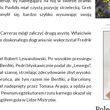
derup, by nabiegający na nią w świetle bramki
is Pavlidis miał czystą pozycję strzelecką. Grek
omylił się, bardzo szybko wysuwając swoją
Re
 Carreras mógł zaliczyć drugą asystę. Właściwie
ego doskonałego dogrania nie wykorzystał Fredrik
iał Robert Lewandowski. Po wysokim pressingu
 Benfiki, Pedri błyskawicznie podał do „Lewego”,
ał szansę, strzelając zdecydowanie zbyt wysoko.
rońca, ale tym razem nie Benfiki, a Barcelony.
ał nadepnięty przez Tomasa Araujo, a sędzia po
. Pewnym egzekutorem rzutu karnego okazał się
 ogółem gola w Lidze Mistrzów.
Pole