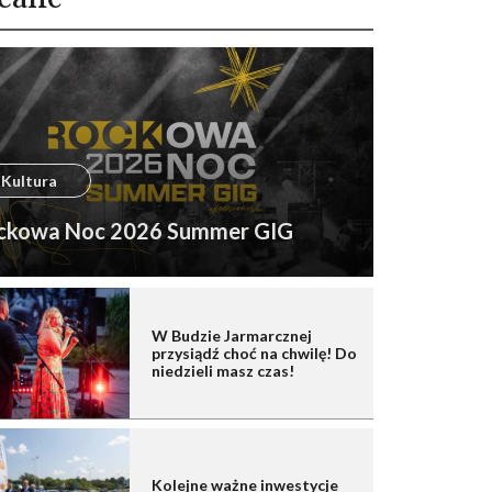
Kultura
ckowa Noc 2026 Summer GIG
W Budzie Jarmarcznej
przysiądź choć na chwilę! Do
niedzieli masz czas!
Kolejne ważne inwestycje