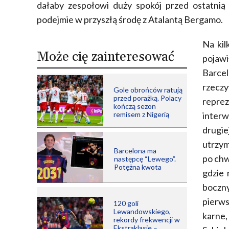
dałaby zespołowi duży spokój przed ostatnią 
podejmie w przyszłą środę z Atalantą Bergamo.
Na kil
Może cię zainteresować
pojawi
Barce
rzecz
Gole obrońców ratują
przed porażką. Polacy
repre
kończą sezon
remisem z Nigerią
interw
drugi
utrzym
Barcelona ma
po chw
następcę “Lewego”.
Potężna kwota
gdzie 
boczn
pierw
120 goli
Lewandowskiego,
karne
rekordy frekwencji w
Ekstraklasie –