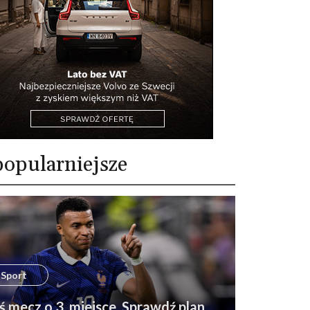
opularniejsze
Sport
ś mecz o 3. miejsce. Sprawdź plan