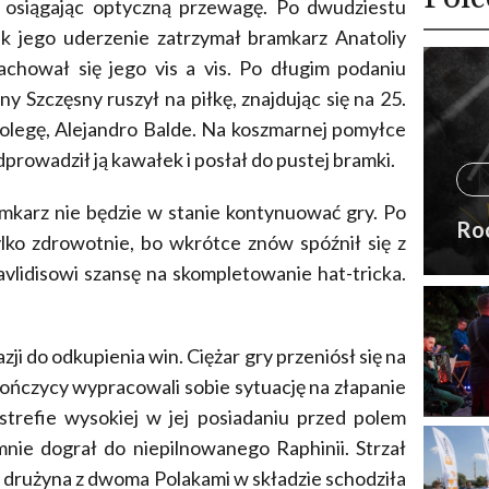
 osiągając optyczną przewagę. Po dwudziestu
ak jego uderzenie zatrzymał bramkarz Anatoliy
achował się jego vis a vis. Po długim podaniu
y Szczęsny ruszył na piłkę, znajdując się na 25.
kolegę, Alejandro Balde. Na koszmarnej pomyłce
odprowadził ją kawałek i posłał do pustej bramki.
amkarz nie będzie w stanie kontynuować gry. Po
Ro
ylko zdrowotnie, bo wkrótce znów spóźnił się z
avlidisowi szansę na skompletowanie hat-tricka.
ji do odkupienia win. Ciężar gry przeniósł się na
ończycy wypracowali sobie sytuację na złapanie
strefie wysokiej w jej posiadaniu przed polem
nie dograł do niepilnowanego Raphinii. Strzał
wę drużyna z dwoma Polakami w składzie schodziła