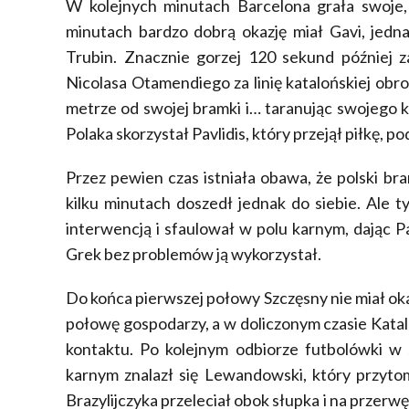
W kolejnych minutach Barcelona grała swoje,
minutach bardzo dobrą okazję miał Gavi, jedn
Trubin. Znacznie gorzej 120 sekund później z
Nicolasa Otamendiego za linię katalońskiej obron
metrze od swojej bramki i… taranując swojego 
Polaka skorzystał Pavlidis, który przejął piłkę, p
Przez pewien czas istniała obawa, że polski br
kilku minutach doszedł jednak do siebie. Ale t
interwencją i sfaulował w polu karnym, dając P
Grek bez problemów ją wykorzystał.
Do końca pierwszej połowy Szczęsny nie miał okaz
połowę gospodarzy, a w doliczonym czasie Katal
kontaktu. Po kolejnym odbiorze futbolówki w 
karnym znalazł się Lewandowski, który przytom
Brazylijczyka przeleciał obok słupka i na przer