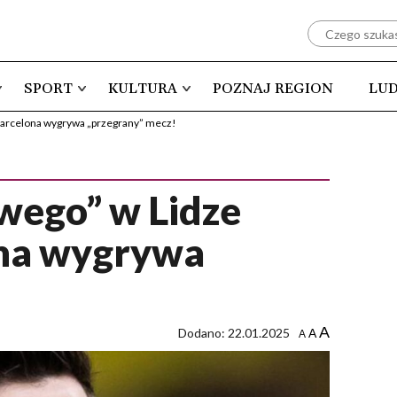
SPORT
KULTURA
POZNAJ REGION
LUD
 Barcelona wygrywa „przegrany” mecz!
ewego” w Lidze
ona wygrywa
A
Dodano: 22.01.2025
A
A