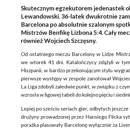
Skutecznym egzekutorem jedenastek ok
Lewandowski. 36-latek dwukrotnie zamie
Barcelona po absolutnie szalonym spotk
Mistrzów Benfikę Lizbona 5:4. Cały me
również Wojciech Szczęsny.
Od ostatniego meczu Barcelony w Lidze Mistrz
we wtorek 41 dni. Katalończycy zdążyli w ty
Hiszpanii, w bardzo przekonującym stylu wygrać
pierwsze występy w zespole zanotował Wojciech
La Liga zdobyli zaledwie punkt, w związku z czym 
wzrosła w ligowej tabeli do kolejno pięciu i siedm
Lepiej po sześciu seriach gier, odbytych jeszc
drużyny prowadzonej przez Hansiego Flicka syt
porażka plasowały Barcelonę wyłącznie za Liv