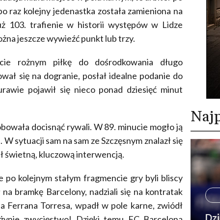
po raz kolejny jedenastka została zamieniona na
ż 103. trafienie w historii występów w Lidze
ożna jeszcze wywieźć punkt lub trzy.
cie rożnym piłkę do dośrodkowania długo
wał się na dogranie, posłał idealne podanie do
urawie pojawił się nieco ponad dziesięć minut
Najp
óbowała docisnąć rywali. W 89. minucie mogło ją
. W sytuacji sam na sam ze Szczęsnym znalazł się
ł świetną, kluczową interwencją.
e po kolejnym stałym fragmencie gry byli bliscy
 na bramkę Barcelony, nadziali się na kontratak
nia Ferrana Torresa, wpadł w pole karne, zwiódł
Dzi
użynie zwycięstwo! Dzięki temu FC Barcelona