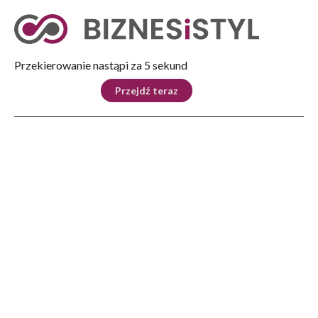
Tryb nocny
Nie
Przekierowanie nastąpi za 4 sekund
KRAJ
BIZNES
ŚWIAT
LIFESTYLE
SPORT
Przejdź teraz
Reklama
Strona główna
>
Ludzie
>
Wywiady
>
Polak, Rusin, Żyd, Niemiec i Cygan tworzą Podkarpacie
LUDZIE
Polak, Rusin, Żyd, Niemiec i
Cygan tworzą Podkarpacie