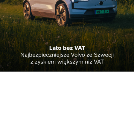
Tak. Na początek z tych terenów, które zagarnęli
Rosjanie, czyli na wschód od Sanu, Niemcy zabrali
wszystkich osadników niemieckich. Potem zaczął się
Holocaust – zagłada Żydów. Większość
podkarpackich Żydów zginęła w 1942 r. w obozie w
Bełżcu nieopodal Horyńca.
Udało się ocalić jakichkolwiek Żydów na tych
terenach?
Miałem materiały, z których wynika, że już po wojnie
istniała gmina żydowska w Przemyślu, licząca ponad
400 osób, były także gminy żydowskie w Mielcu i
Rzeszowie. Proszę jednak pamiętać, że po wojnie
zaczyna się organizować państwo Izrael, gdzie Żydzi
sukcesywnie wyjeżdżają. A kto mógł zorganizować