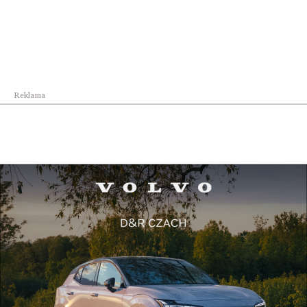
łemkowskiej świadczy chociażby posiadanie przez
Łemków przed II wojną światową własnego
elementarza. Łemkowie zaczynali też tworzyć
własną literaturę w dialekcie łemkowskim. Bojkowie
natomiast nigdy nie wykształcili własnej inteligencji,
Reklama
nie tworzyli źródeł pisanych w dialekcie bojkowskim,
a jedyne ślady tego dialektu znajdują się w zapisach
Oskara Kolberga, polskiego etnografa, oraz Iwana
Franki. Bojkowie żyjąc w otoczeniu innych grup
rusińskich, nie przyswajali wzorców i zachowań
kultury polskiej.
Ale przychodzi rok 1939 i nacje, które żyły w
symbiozie ze sobą przez kilkaset lat, nagle
zaczynają znikać z mapy Podkarpacia.