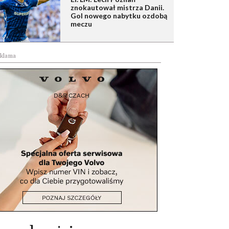
znokautował mistrza Danii.
Gol nowego nabytku ozdobą
meczu
klama