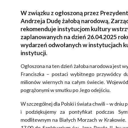
W związku z ogłoszoną przez Prezydent
Andrzeja Dudę żałobą narodową, Zarz
rekomenduje instytucjom kultury wstrz
zaplanowanych na dzień 26.04.2025 rok
wydarzeń odwołanych w instytucjach ku
instytucji.
Ogłoszona na ten dzień żałoba narodowa jest wy
Franciszka – postaci wybitnego przywódcy d
milionów wiernych na całym świecie. Wojewódz
pogrążonymi w smutku po Jego odejściu.
W szczególnej dla Polski i świata chwili – w dni
i podziękujemy za pontyfikat podczas Symf
modlitewnym na Białych Morzach w Krakowie. 
17.00 do Sanktuarium św. Jana Pawła II, by ws