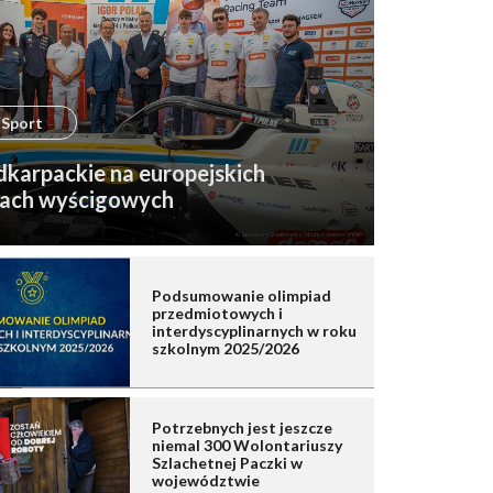
Sport
karpackie na europejskich
rach wyścigowych
Podsumowanie olimpiad
przedmiotowych i
interdyscyplinarnych w roku
szkolnym 2025/2026
Potrzebnych jest jeszcze
niemal 300 Wolontariuszy
Szlachetnej Paczki w
województwie