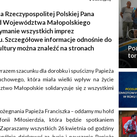
a Rzeczypospolitej Polskiej Pana
ąd Województwa Małopolskiego
ymanie wszystkich imprez
u. Szczegółowe informacje odnośnie do
ltury można znaleźć na stronach
Pod
to
razem szacunku dla dorobku i spuścizny Papieża
uchowego, która miała wielki wpływ na życie
two Małopolskie solidaryzuje się z wszystkimi
u pożegnania Papieża Franciszka – oddamy mu hołd
onii Miłosierdzia, która będzie spotkaniem
Zapraszamy wszystkich 26 kwietnia od godziny
pólnie dziękować za życie i nauczanie Papieża