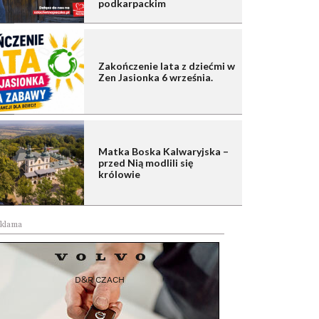
podkarpackim
Zakończenie lata z dziećmi w
Zen Jasionka 6 września.
Matka Boska Kalwaryjska –
przed Nią modlili się
królowie
klama