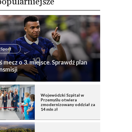
opularniejsze
Sport
ś mecz o 3. miejsce. Sprawdź plan
nsmisji
Wojewódzki Szpital w
Przemyślu otwiera
zmodernizowany oddział za
14 mln zł