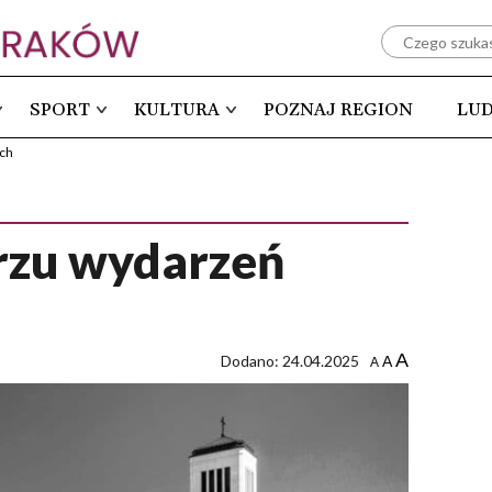
SPORT
KULTURA
POZNAJ REGION
LUD
ych
rzu wydarzeń
A
Dodano: 24.04.2025
A
A