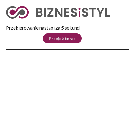
Tryb nocny
Nie
Przekierowanie nastąpi za 5 sekund
KRAJ
BIZNES
ŚWIAT
LIFESTYLE
SPORT
Przejdź teraz
Reklama
Strona główna
>
Lifestyle
>
Zostań wolontariuszem! Rzeszowski Dom Kultury zaprasza młodzież do
działania na rzecz klimatu
LIFESTYLE
Zostań wolontariuszem!