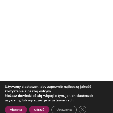
Nasi partnerzy
Reklama
O nas
Reklama
Redakcja
Bloguj z nami
Patronat medialny
Regulamin
Kontakt
Używamy ciasteczek, aby zapewnić najlepszą jakość
korzystania z naszej witryny.
Copyright 2012 Biznes i Styl. Wszystkie prawa zastrzeżone.
Możesz dowiedzieć się więcej o tym, jakich ciasteczek
Polityka prywatności
Polityka cookies
używamy, lub wyłączyć je w
ustawieniach
.
Zamknij panel pow
Akceptuj
Odrzuć
Ustawienia