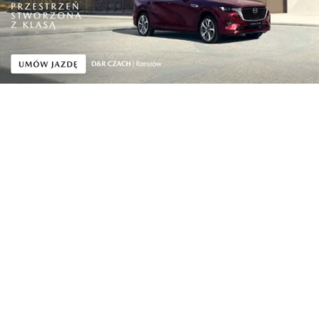
polonijne...
Lifestyle
Nowa jakość podróży w LOT Business Class. PLL
L...