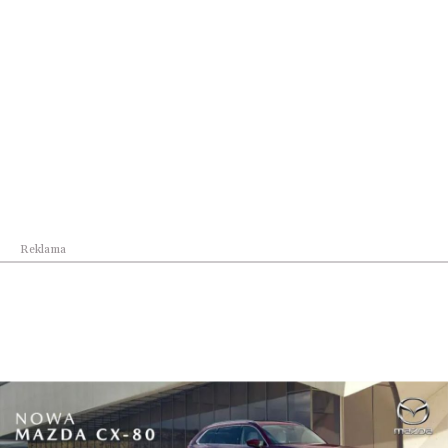
Lifestyle
Gdy tradycja staje się luksusem. Jak polska ole...
Reklama
Lifestyle
Podkarpacie ponownie światową stolicą