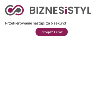
Tryb nocny
Nie
Przekierowanie nastąpi za 5 sekund
KRAJ
BIZNES
ŚWIAT
LIFESTYLE
SPORT
Przejdź teraz
Reklama
Strona główna
>
Kultura
>
Oblicza Kultury
>
Życie, miłość i śmierć. Pastele Heleny Płoszaj – Wodnickiej
KULTURA
Życie, miłość i śmierć. Pastele
Heleny Płoszaj – Wodnickiej