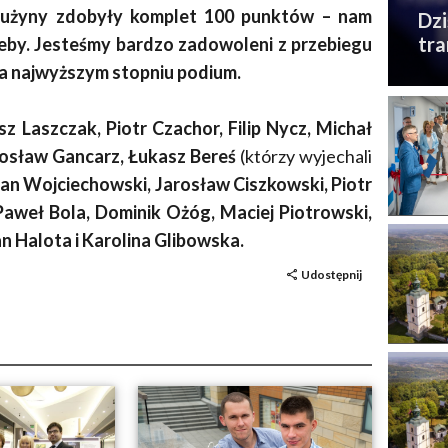
rużyny zdobyły komplet 100 punktów – nam
Dzi
tra
leby. Jesteśmy bardzo zadowoleni z przebiegu
na najwyższym stopniu podium.
sz Laszczak, Piotr Czachor, Filip Nycz, Michał
dosław Gancarz, Łukasz Bereś
(którzy wyjechali
an Wojciechowski, Jarosław Ciszkowski, Piotr
Paweł Bola, Dominik Ożóg, Maciej Piotrowski,
 Halota i Karolina Glibowska.
Udostępnij