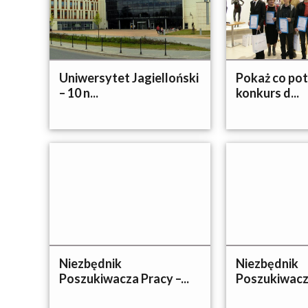
Uniwersytet Jagielloński
Pokaż co potr
– 10 n...
konkurs d...
Niezbędnik
Niezbędnik
Poszukiwacza Pracy –...
Poszukiwacza