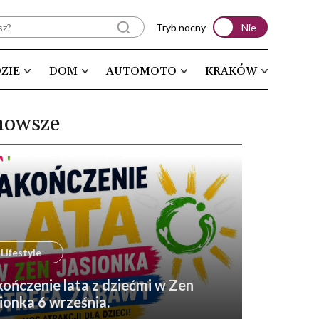
Tryb nocny
Nie
ZIE
DOM
AUTOMOTO
KRAKÓW
nowsze
Lifestyle
ończenie lata z dziećmi w Zen
ionka 6 września.