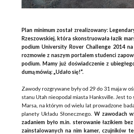
Plan minimum został zrealizowany: Legendar
Rzeszowskiej, która skonstruowała łazik marsj
podium University Rover Challenge 2014 na
rozmowie z naszym portalem studenci zapowia
podium. Mamy już doświadczenie z ubiegłego 
dumą mówią: „Udało się!”.
Zawody rozgrywane były od 29 do 31 maja w oś
stanu Utah nieopodal miasta Hanksville. Jest t
Marsa, na którym od wielu lat prowadzone badan
planety Układu Słonecznego.
W zawodach wzi
zadaniem było m.in. sterowanie łazikiem b
zainstalowanych na nim kamer, czujników te