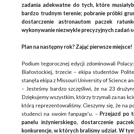
zadania adekwatne do tych, które musiałyb
bardzo trudnym terenie; pobranie próbki grun
dostarczenie astronautom paczek ratun
wykonywanie niezwykle precyzyjnych zadań 
Plan na następny rok? Zająć pierwsze miejsce!
Podium tegorocznej edycji zdominowali Polacy: 
Białostockiej, trzecie – ekipa studentów Poli
stanęła ekipa z Missouri University of Science 
– Jesteśmy bardzo szczęśliwi, że na 23 drużyny
Dziękujemy wszystkim, którzy trzymali za nas kci
którą reprezentowaliśmy. Cieszymy się, że na p
studenci na swoim fanpage’u. –
Przejazd po t
panelu inżynierskiego, dostarczenie pacze
konkurencje, w których braliśmy udział. W ty