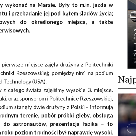
y wykonać na Marsie. Były to m.in. jazda w
tu i przebadanie jej pod kątem śladów życia;
kowych do określonego miejsca, a także
serwisowych.
pierwsze miejsce zajęła drużyna z Politechniki
techniki Rzeszowskiej; pomiędzy nimi na podium
Najp
and Technology (USA).
 z całego świata zajęliśmy wysokie 3. miejsce.
uki, oraz sponsorom i Politechnice Rzeszowskiej,
odium stanęły dwie drużyny z Polski – informują
rudnym terenie, pobór próbki gleby, obsługa
k do astronautów, prezentacja łazika – to
m roku poziom trudności był naprawdę wysoki.