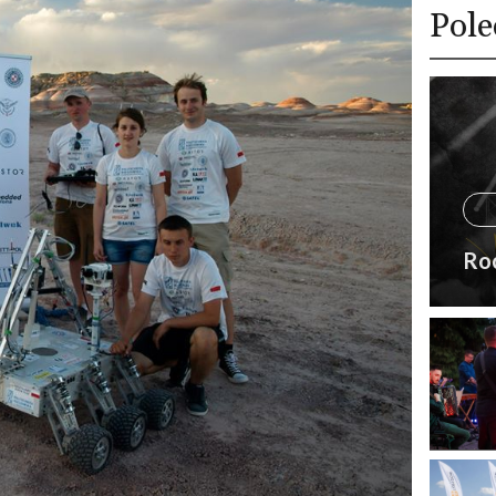
Pole
Ro