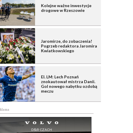
Kolejne ważne inwestycje
drogowe w Rzeszowie
Jaromirze, do zobaczenia!
Pogrzeb redaktora Jaromira
Kwiatkowskiego
El. LM: Lech Poznań
znokautował mistrza Danii.
Gol nowego nabytku ozdobą
meczu
klama