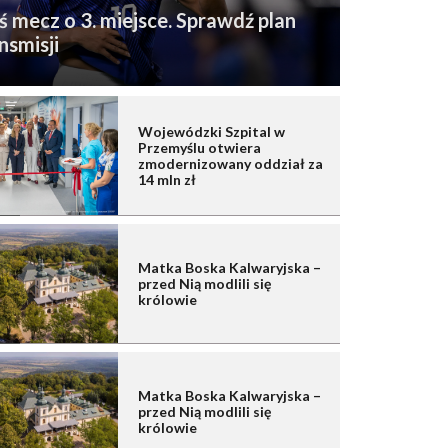
ś mecz o 3. miejsce. Sprawdź plan
nsmisji
Wojewódzki Szpital w
Przemyślu otwiera
zmodernizowany oddział za
14 mln zł
Matka Boska Kalwaryjska –
przed Nią modlili się
królowie
Matka Boska Kalwaryjska –
przed Nią modlili się
królowie