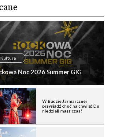
cane
Kultura
ckowa Noc 2026 Summer GIG
W Budzie Jarmarcznej
przysiądź choć na chwilę! Do
niedzieli masz czas!