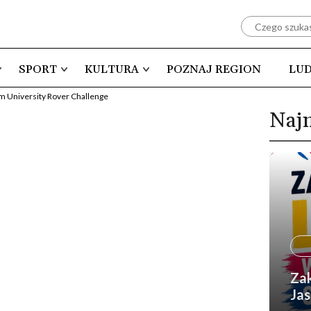
SPORT
KULTURA
POZNAJ REGION
LUD
um University Rover Challenge
Naj
Zak
Jas