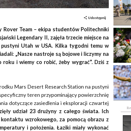
Udostępnij
y Rover Team – ekipa studentów Politechniki
ański Legendary II, zajęła trzecie miejsce na
 pustyni Utah w USA. Kilka tygodni temu w
dali: „Nasze nastroje są bojowe i liczymy na
roku i wiemy co robić, żeby wygrać”. Dziś z
rodku Mars Desert Research Station na pustyni
o specyficzny teren przypominający powierzchnię
ia dotyczące zasiedlenia i eksploracji czwartej
Re
ęły udział 23 drużyny z całego świata. Ich
ez kontaktu wzrokowego, za pomocą obrazu z
mperatury i położenia. Łaziki miały wykonać