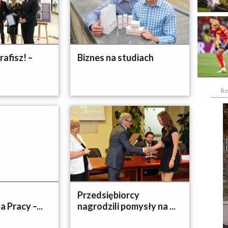
afisz! –
Biznes na studiach
Re
Przedsiębiorcy
 Pracy –...
nagrodzili pomysły na ...