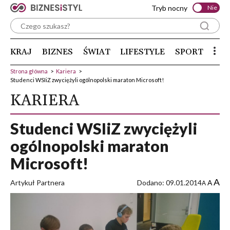
Tryb nocny
Nie
KRAJ
BIZNES
ŚWIAT
LIFESTYLE
SPORT
Strona główna
>
Kariera
>
Studenci WSIiZ zwyciężyli ogólnopolski maraton Microsoft!
KARIERA
Studenci WSIiZ zwyciężyli
ogólnopolski maraton
Microsoft!
A
Artykuł Partnera
Dodano: 09.01.2014
A
A