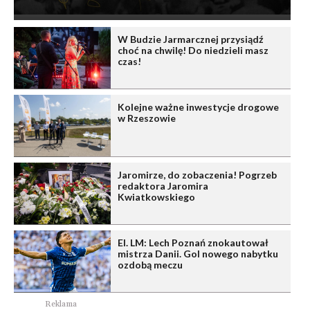
W Budzie Jarmarcznej przysiądź
choć na chwilę! Do niedzieli masz
czas!
Kolejne ważne inwestycje drogowe
w Rzeszowie
Jaromirze, do zobaczenia! Pogrzeb
redaktora Jaromira
Kwiatkowskiego
El. LM: Lech Poznań znokautował
mistrza Danii. Gol nowego nabytku
ozdobą meczu
Reklama