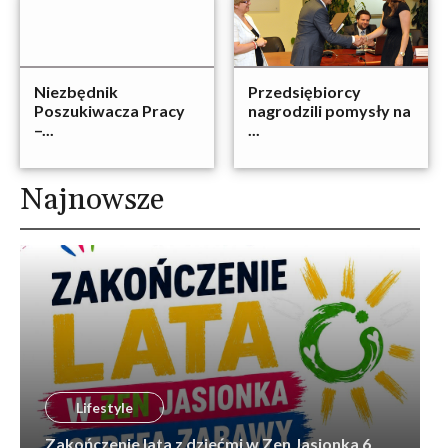
Niezbędnik
Przedsiębiorcy
Poszukiwacza Pracy
nagrodzili pomysły na
–...
...
Najnowsze
Lifestyle
Zakończenie lata z dziećmi w Zen Jasionka 6