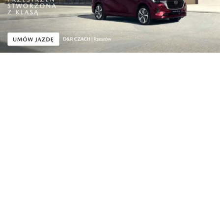
dofinansowanie ze środków Unii Europejskiej z
Europejskiego Funduszu Rozwoju Regionalnego w
ramach Programu Operacyjnego Polska Wschodnia
wyniosło prawie 500 mln zł. Inwestycje realizowane
były w ramach trzech projektów:
Rozwój systemu transportu publicznego w
Rzeszowie
Integracja różnych form publicznego transportu
zbiorowego w Rzeszowie
Rozbudowa systemu transportu publicznego w
Rzeszowie.
Udostępnij
Reklama