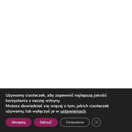
Reklama
Nasi partnerzy
Reklama
O nas
Reklama
Redakcja
Bloguj z nami
Patronat medialny
Regulamin
Kontakt
Używamy ciasteczek, aby zapewnić najlepszą jakość
korzystania z naszej witryny.
Możesz dowiedzieć się więcej o tym, jakich ciasteczek
Copyright 2012 Biznes i Styl. Wszystkie prawa zastrzeżone.
używamy, lub wyłączyć je w
ustawieniach
.
Polityka prywatności
Polityka cookies
Zamknij panel pow
Akceptuj
Odrzuć
Ustawienia
Polish