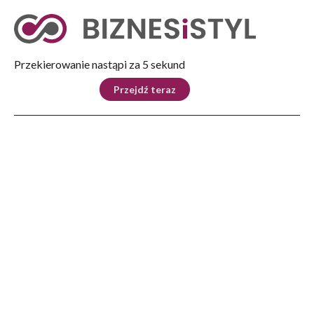
Tryb nocny
Nie
Przekierowanie nastąpi za 4 sekund
KRAJ
BIZNES
ŚWIAT
LIFESTYLE
SPORT
Przejdź teraz
Reklama
Strona główna
>
Biznes
>
Rzeszowskie Centrum Komunikacyjne już gotowe
BIZNES
Rzeszowskie Centrum
Komunikacyjne już gotowe