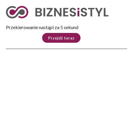
Tryb nocny
Nie
Przekierowanie nastąpi za 4 sekund
KRAJ
BIZNES
ŚWIAT
LIFESTYLE
SPORT
Przejdź teraz
Reklama
Strona główna
>
Biznes
>
Premiumizacja – Kluczowy Trend w Świecie Luksusowych Marek
BIZNES
Premiumizacja – Kluczowy