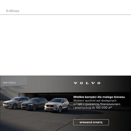
koncentracja na segmentach premium i super
Reklama
premium to właściwa strategia rozwoju,
umożliwiająca długoterminowe i stabilne tworzenie
wartości wspólnie z partnerami biznesowymi oraz
zaspokajanie oczekiwań konsumentów.
Udostępnij
Reklama