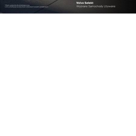
Najpopularniejsze w dziale
Biznes
Wojewódzki Szpital w Przemyślu otwiera
zmoderni...