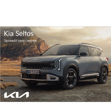
Najnowsze
Sport
El. Ligi Europy. Górnik Zabrze poniósł
porażkę w Budapeszcie. Wicemistrzowie
Polski pozostają w grze o awans
Kulturalna Małopolska na weekend
Więcej miejskich usług w aplikacji
mKraków! Od dziś dostępna jest
nowa wersja