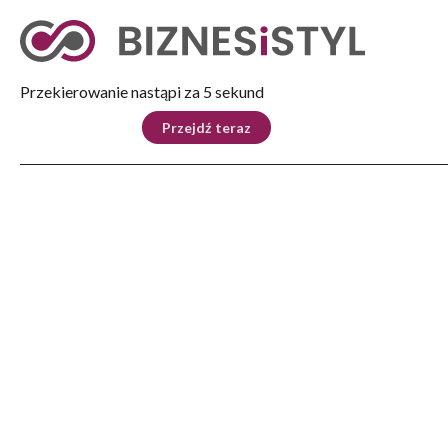
Przekierowanie nastąpi za 4 sekund
KRAJ
BIZNES
ŚWIAT
LIFESTYLE
SPOR
Przejdź teraz
Reklama
Strona główna
>
Biznes
>
Jawność wynagrodzeń i luka płacowa: jak przygotować organizację na nową
rzeczywistość?
BIZNES
Jawność wynagrodzeń i luka