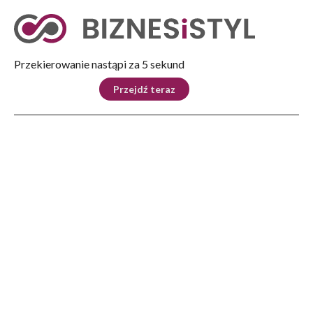
Tryb nocny
Nie
Przekierowanie nastąpi za 5 sekund
KRAJ
BIZNES
ŚWIAT
LIFESTYLE
SPORT
Przejdź teraz
Reklama
Strona główna
>
Biznes
>
Opinie ekspertów
>
KRAJOWE I MIĘDZYNARODOWE MOŻLIWOŚCI DOFINANSOWANIA
PRZEDSIĘBIORSTW
BIZNES
KRAJOWE I