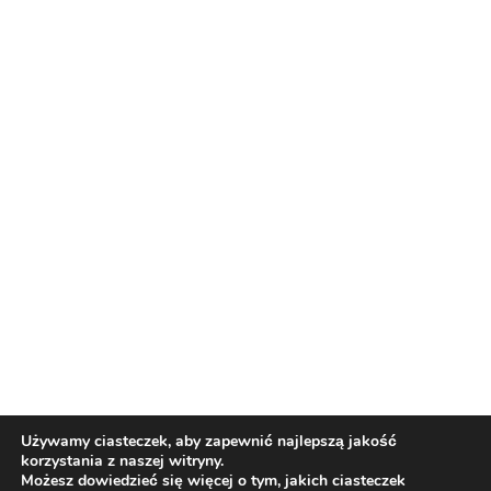
Nasi partnerzy
Reklama
O nas
Reklama
Redakcja
Bloguj z nami
Patronat medialny
Regulamin
Kontakt
Używamy ciasteczek, aby zapewnić najlepszą jakość
korzystania z naszej witryny.
Copyright 2012 Biznes i Styl. Wszystkie prawa zastrzeżone.
Możesz dowiedzieć się więcej o tym, jakich ciasteczek
Polityka prywatności
Polityka cookies