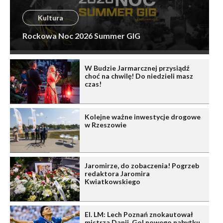
Kultura
Rockowa Noc 2026 Summer GIG
W Budzie Jarmarcznej przysiądź
choć na chwilę! Do niedzieli masz
czas!
Kolejne ważne inwestycje drogowe
w Rzeszowie
Jaromirze, do zobaczenia! Pogrzeb
redaktora Jaromira
Kwiatkowskiego
El. LM: Lech Poznań znokautował
mistrza Danii. Gol nowego nabytku