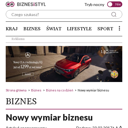
Tryb nocny
Nie
KRAJ
BIZNES
ŚWIAT
LIFESTYLE
SPORT
Reklama
Strona główna
>
Biznes
>
Biznes na co dzień
>
Nowy wymiar biznesu
BIZNES
Nowy wymiar biznesu
A
Artykuł sponsorowany
Dodano: 23.02.2017