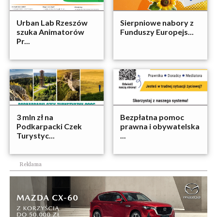
Urban Lab Rzeszów
Sierpniowe nabory z
szuka Animatorów
Funduszy Europejs...
Pr...
3 mln zł na
Bezpłatna pomoc
Podkarpacki Czek
prawna i obywatelska
Turystyc...
...
Reklama