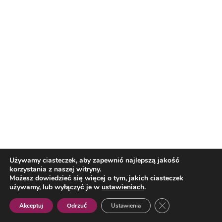
Reklama
Najnowsze
Reklama
Używamy ciasteczek, aby zapewnić najlepszą jakość
korzystania z naszej witryny.
Możesz dowiedzieć się więcej o tym, jakich ciasteczek
używamy, lub wyłączyć je w
ustawieniach
.
Zamknij panel pow
Akceptuj
Odrzuć
Ustawienia
Polish
Lifestyle