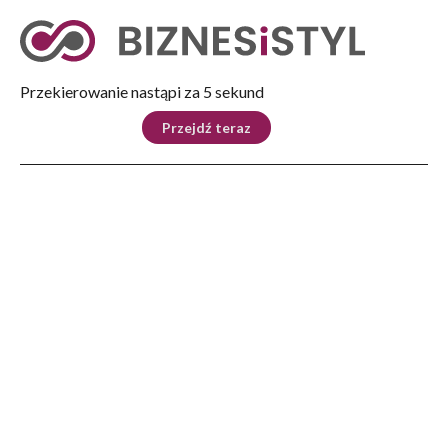
Tryb nocny
Nie
Przekierowanie nastąpi za 4 sekund
KRAJ
BIZNES
ŚWIAT
LIFESTYLE
SPORT
Przejdź teraz
Reklama
Strona główna
>
Automoto
>
Podczas targów SOLUTRANS 2025 Kia prezentuje PV5 Podwozie oraz
przedstawia szczegóły ekosystemu „Kia Business Solutions” – nowych
standardów dotyczących lekkich elektrycznych pojazdów użytkowych
AUTOMOTO