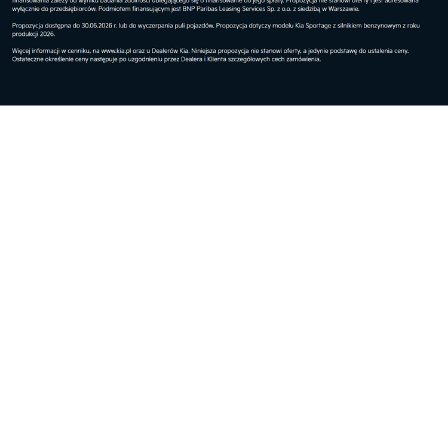
Kia Charge Business zapewnia dostęp do ponad
miliona punktów ładowania AC, DC i HPC w ponad
30 krajach Europy, z łatwym dostępem do ładowarek
zarówno w mieście, jak i przy autostradach.
Publiczne ładowanie zostanie udostępnione poprzez
platformę SaaS Deftpower, która umożliwia szybkie i
płynne wdrożenie do oferty marki Kia. Dostępne są
różne abonamenty, w zależności od indywidualnych
potrzeb użytkowników.
Kia oferuje także kompleksowe rozwiązania do
ładowania w domu oraz flotowego (depot charging),
realizowane i instalowane przez ogólnoeuropejską
sieć partnerów, co zapewnia efektywne ładowanie
poza godzinami pracy pojazdu.