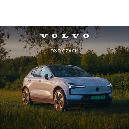
bardzo ciekawe.
Choć dorobek naukowy Adama Wareckiego z
zakresu entomologii jest pokaźny, doktor skromnie
twierdzi, że nie odkrył nic szczególnego ani nie jest
fachowcem w tej dziedzinie. – Znam wielu
przyrodników, ale w swej pasji jestem indywidualistą,
działam sam, a w podróży towarzyszą mi zwykle
bliscy i przyjaciele, a nie entomolodzy – wyjaśnia. –
Rzadko dzielę się swoją wiedzą z innymi na forum
entomologicznym, dlatego, że brakuje mi już na to
czasu.
Śmiejąc się, doktor Warecki przyznaje, że od kilku
lat nie ma urlopu, bo wszystkie wolne dni poświęca
na wyjazdy za motylami. – Każdy wolny dzień w