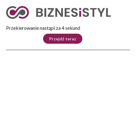
Tryb nocny
Nie
Przekierowanie nastąpi za 3 sekund
KRAJ
BIZNES
ŚWIAT
LIFESTYLE
SPORT
Przejdź teraz
Reklama
Strona główna
>
Ludzie
>
Sylwetki
>
Neurolog z Przemyśla jest uznanym specjalistą od motyli… Liczy się pasja!
LUDZIE
Neurolog z Przemyśla jest