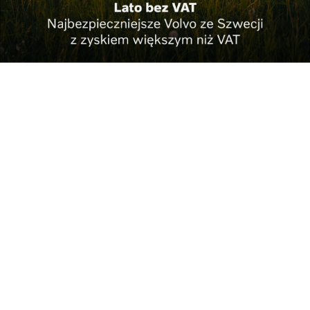
okresie sezonu (od marca do listopada) staram się
przeznaczać na wyjazdy.
Często zabieram ze sobą
rodzinę. W ubiegłym roku, wspólnie z sąsiadem,
przyjaciółmi i rodziną, pojechaliśmy na północ
Europy do tundry. Dla nich to była wycieczka,
podziwiali fiordy czy Lofoty, zdobyli Nordkap. Ja im,
owszem, towarzyszyłem, ale moim głównym celem
były motyle. Byliśmy też wspólnie na Wyspach
Kanaryjskich, gdzie moi bliscy wypoczywali,
korzystali z uroków plaży, a ja pracowałem i dopiero,
gdy kończyłem fotografować, dołączałem do nich.
Motyle są piękne, ale nie mogą być ważniejsze niż
rodzina
Tundrę odwiedził już dwukrotnie, ale planuje