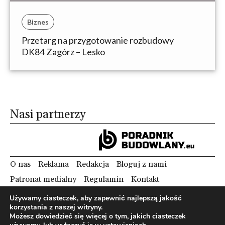
Biznes
Przetarg na przygotowanie rozbudowy
DK84 Zagórz – Lesko
Nasi partnerzy
O nas
Reklama
Redakcja
Bloguj z nami
Patronat medialny
Regulamin
Kontakt
Używamy ciasteczek, aby zapewnić najlepszą jakość
korzystania z naszej witryny.
Copyright 2012 Biznes i Styl. Wszystkie prawa zastrzeżone.
Możesz dowiedzieć się więcej o tym, jakich ciasteczek
Polityka prywatności
Polityka cookies