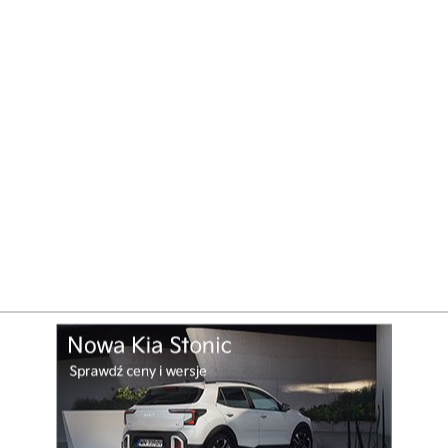
y Cypryjczycy, jak i Ankara, opowiadają się za
zaniem dwupaństwowym, na co nie zgadzają się
Re
ie federacji.
szkujący ją Grecy i Turcy współdzielili władzę na
wie podatku przerodził się całkowity spór o
rs. W grudniu 1963 roku doszło do wybuchu
skierowano siły pokojowe ONZ, które pozostają
ej wyspę część północną i południową. Podzielona
anię wyznaczono na gwarantów suwerenności
cia interwencji w razie złamania porządku
Pole