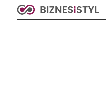
KRAJ
BIZNES
ŚWIAT
LIFESTYLE
Reklama
Strona główna
>
Świat
>
Prezydent Cypru: nie ma innego wyjścia niż