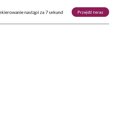
Tryb nocny
Nie
ekierowanie nastąpi za 6 sekund
Przejdź teraz
ZIE
DOM
AUTOMOTO
KRAKÓW