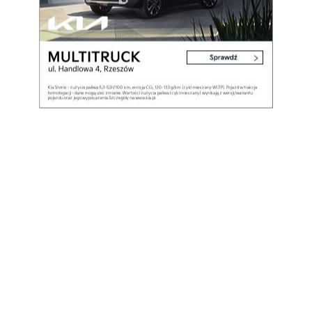
u Ankara przeprowadziła interwencję zbrojną na
ji junta czarnych pułkowników zainspirowała
rząd Cypru.
tucyjny, ale Turcja nigdy nie wycofała się z
żołnierzy. Turcy określają inwazję na Cypr jako
sjonowanej ludności tureckiej.
Ro
ckich Cypryjczyków, jest członkiem UE od 2004
ego uznaje tylko Turcja. Cypr jest jedynym
jego uznanego międzynarodowo terytorium.
Udostępnij