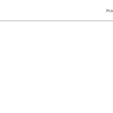
Prz
SPORT
KULTURA
POZNAJ REGION
LUD
 zjednoczenie wyspy