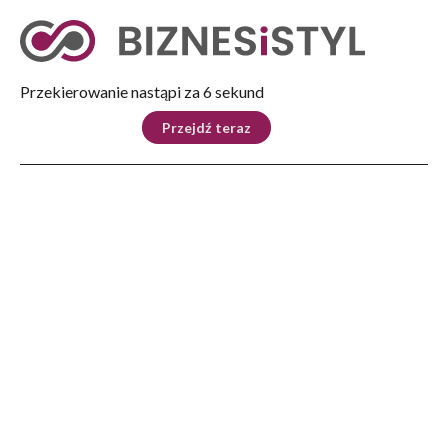
Tryb nocny
Nie
Przekierowanie nastąpi za 5 sekund
KRAJ
BIZNES
ŚWIAT
LIFESTYLE
SPORT
Przejdź teraz
Reklama
Strona główna
>
Świat
>
Liban: liczba ofiar śmiertelnych izraelskich nalotów wzrosła do 492, a rannych do
1645
ŚWIAT
Liban: liczba ofiar