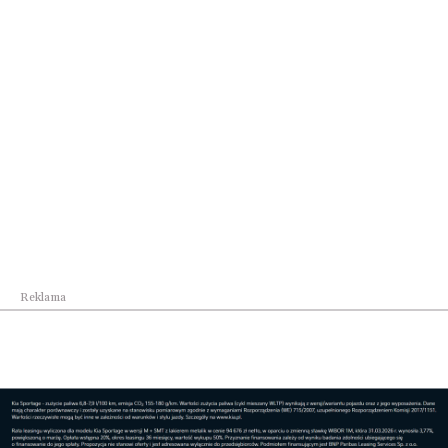
Świat
Polska gospodarzem pierwszych ćwiczeń
wojskowyc...
Reklama
Świat
Centrum Europejskiej Agencji Kosmicznej
powstan...