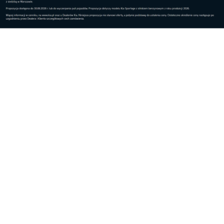
Reklama
Najnowsze
Polska gospodarzem
Centrum Europejskiej
pierwszych ćwiczeń...
Agencji Kosmiczn...