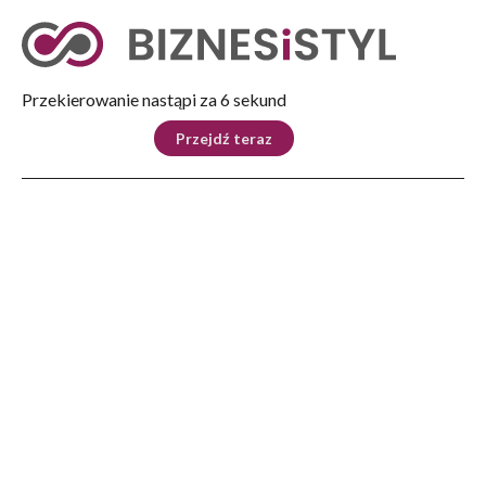
Tryb nocny
Nie
Przekierowanie nastąpi za 5 sekund
KRAJ
BIZNES
ŚWIAT
LIFESTYLE
SPORT
Przejdź teraz
Reklama
Strona główna
>
Świat
>
Konflikt na bliskim wschodzie. Izrael atakuje Iran.
ŚWIAT
Konflikt na bliskim
wschodzie. Izrael atakuje