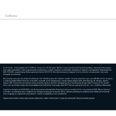
Świat
Polska gospodarzem pierwszych ćwiczeń
Reklama
wojskowyc...
Świat
Centrum Europejskiej Agencji Kosmicznej
powstan...
Reklama