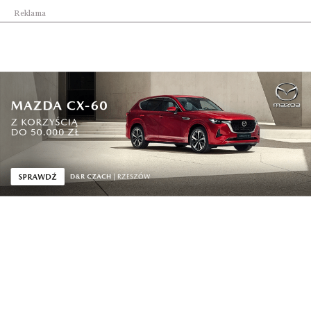
Reklama
Polska gospodarzem
Centrum Europejskiej
pierwszych ćwiczeń...
Agencji Kosmiczn...
Debata o
Premier: W interesie
bezpieczeństwie
Polski jest, aby...
wschodniej g...