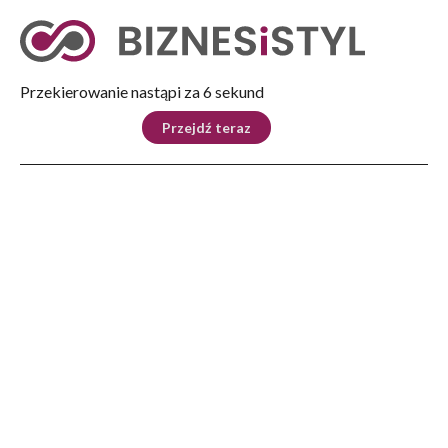
Tryb nocny
Nie
Przekierowanie nastąpi za 5 sekund
KRAJ
BIZNES
ŚWIAT
LIFESTYLE
SPORT
Przejdź teraz
Reklama
Strona główna
>
Świat
>
Izrael: amerykańskie wojsko rozpoczęło w Strefie Gazy budowę molo morskiego
ŚWIAT
Izrael: amerykańskie wojsko