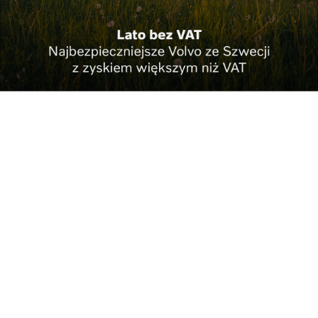
Nowy plac zabaw i
Funduszowy Maj trwa
mnóstwo nowej
w najlepsze. Prze...
ziele...
Rzeszów Bramą
Rzeszowska Majówka
Karpat – turystyczna
2026 – trzy dni pe...
pr...
Ferie Zimowe 2026 –
#RZEka historii –
Poniedziałk...
odkryj uroki Rzeszo...