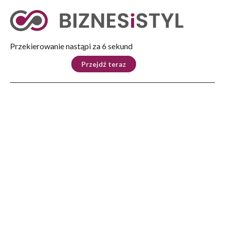
Tryb nocny
Nie
Przekierowanie nastąpi za 5 sekund
KRAJ
BIZNES
ŚWIAT
LIFESTYLE
SPORT
Przejdź teraz
Reklama
Strona główna
>
Poznaj region
>
Rzeszów i okolice
>
W Sołonce koło Rzeszowa jodu tyle, co w Ciechocinku
POZNAJ REGION
W Sołonce koło Rzeszowa