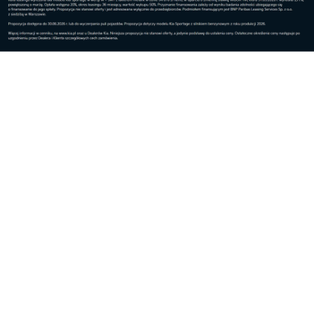
Cieklin. Muzeum Narciarstwa im. Stanisława
Barabasza. Fot. Krzysztof Zajączkowski/UMWP
Po wojnie zaszły kolejne zmiany. W latach 60-tych
pojawiły się bezpieczniki, a później znakomite
wiązania Markera, Tyrolic i innych firm. Produkcja
„desek” przeżyła rewolucję: narty pokryto od spodu
warstwą plastiku, a później wykonywano je w całości
z tego materiału. Zdarzają się wśród nich rarytasy.
Za parę olimpijskich nart firmy Kastle z cieklińskich
zbiorów pewien Austriak oferował samochód. Z
plastiku zaczęto produkować buty o opływowych
kształtach. Stolarskie rzemiosło zastąpiła
nowoczesna technika.
Nie piszę jednak historii nart i narciarstwa. Daleko