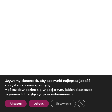
Francja – Hiszpania w półfinale MŚ
2026. Kiedy mecz i gdzie oglądać
dzisiaj transmisję?
Reklama
Reklama
Używamy ciasteczek, aby zapewnić najlepszą jakość
korzystania z naszej witryny.
Możesz dowiedzieć się więcej o tym, jakich ciasteczek
używamy, lub wyłączyć je w
ustawieniach
.
Zamknij panel pow
Akceptuj
Odrzuć
Ustawienia
Polish