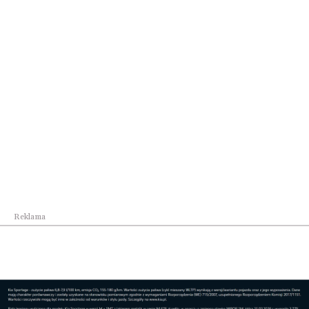
podeszwą i jeszcze grubszym obcasem. But
wyścielany był w środku drugą warstwą skóry. Nową
skórę od zewnątrz nasączono tranem by nie
przepuszczała wody, a później konserwowano
specjalnym tłuszczem.
Reklama