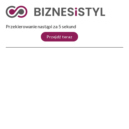
Tryb nocny
Nie
Przekierowanie nastąpi za 4 sekund
KRAJ
BIZNES
ŚWIAT
LIFESTYLE
SPORT
Przejdź teraz
Reklama
Strona główna
>
Poznaj region
>
Ponad 100 lat temu narty powstały… na Podkarpaciu
POZNAJ REGION
Ponad 100 lat temu narty
powstały… na Podkarpaciu