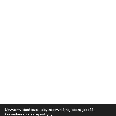
Reklama
Nasi partnerzy
Reklama
O nas
Reklama
Redakcja
Bloguj z nami
Patronat medialny
Regulamin
Kontakt
Używamy ciasteczek, aby zapewnić najlepszą jakość
korzystania z naszej witryny.
Copyright 2012 Biznes i Styl. Wszystkie prawa zastrzeżone.