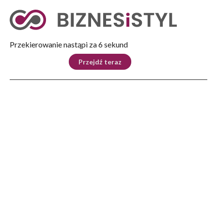
Tryb nocny
Nie
Przekierowanie nastąpi za 5 sekund
KRAJ
BIZNES
ŚWIAT
LIFESTYLE
SPORT
Przejdź teraz
Reklama
Strona główna
>
Lifestyle
>
ZUS: od 1 stycznia 2026 roku zasiłek pogrzebowy wzrośnie do 7000 zł
LIFESTYLE
ZUS: od 1 stycznia 2026 roku
zasiłek pogrzebowy wzrośnie