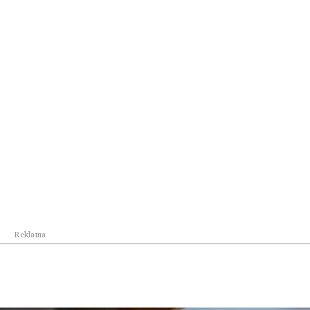
Lifestyle
Rozmowy o przyszłości Portu Lotniczego
Rzeszów-...
Reklama
Lifestyle
Gdy tradycja staje się luksusem. Jak polska ole...