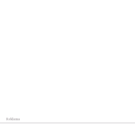
Podróże i miejsca
80 lat bezpośrednich lotów z Warszawy do
Paryża...
Reklama