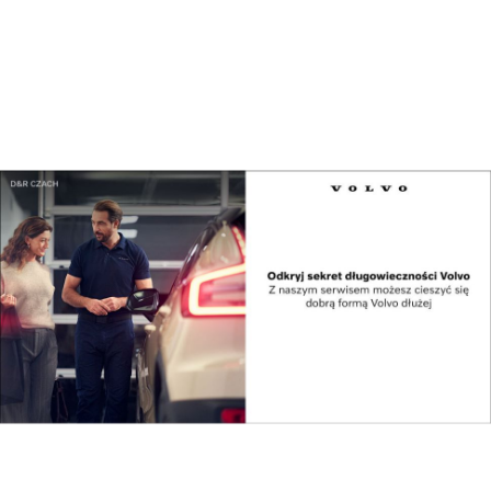
Podróże i miejsca
Allegro Wakacje przyspiesza rozwój. Rezerwacje
...
Podróże i miejsca
Czeski e-shop 4camping podbija Polskę, a
Kraków...