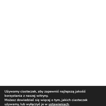
Reklama
Nasi partnerzy
Reklama
O nas
Reklama
Redakcja
Bloguj z nami
Patronat medialny
Regulamin
Kontakt
Używamy ciasteczek, aby zapewnić najlepszą jakość
korzystania z naszej witryny.
Copyright 2012 Biznes i Styl. Wszystkie prawa zastrzeżone.
Możesz dowiedzieć się więcej o tym, jakich ciasteczek
Polityka prywatności
Polityka cookies
używamy, lub wyłączyć je w
ustawieniach
.