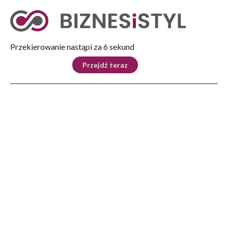
Tryb nocny
Nie
Przekierowanie nastąpi za 5 sekund
KRAJ
BIZNES
ŚWIAT
LIFESTYLE
SPORT
Przejdź teraz
Reklama
Strona główna
>
Lifestyle
>
Podróże i miejsca
>
Wrocław: pierwsze w Polsce lotnisko z możliwością wyrobienia paszportu
biometrycznego
LIFESTYLE
Wrocław: pierwsze w Polsce