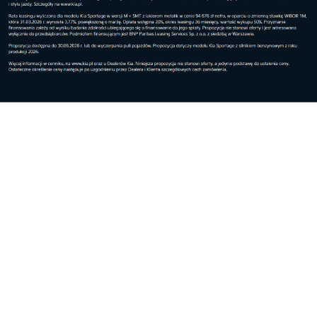
Podróże i miejsca
Czeski e-shop 4camping podbija Polskę, a
Kraków...
Podróże i miejsca
Okulary przeciwsłoneczne dla dzieci: na co wart...