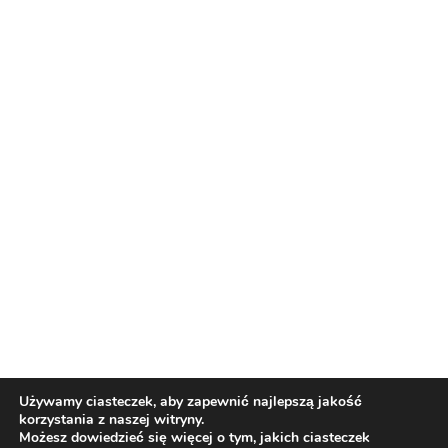
Reklama
Nasi partnerzy
Reklama
O nas
Reklama
Redakcja
Bloguj z nami
Patronat medialny
Regulamin
Kontakt
Używamy ciasteczek, aby zapewnić najlepszą jakość
korzystania z naszej witryny.
Copyright 2012 Biznes i Styl. Wszystkie prawa zastrzeżone.
Możesz dowiedzieć się więcej o tym, jakich ciasteczek
Polityka prywatności
Polityka cookies