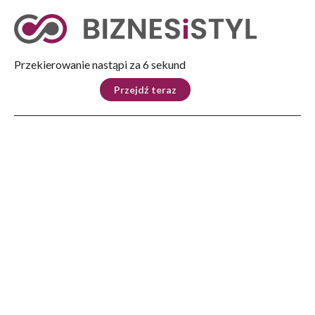
Tryb nocny
Nie
Przekierowanie nastąpi za 5 sekund
KRAJ
BIZNES
ŚWIAT
LIFESTYLE
SPORT
Przejdź teraz
Reklama
Strona główna
>
Lifestyle
>
Podróże i miejsca
>
Uwaga, alert dla całej Polski – Alain Simonov czaruje na Farmie Iluzji. Będzie się
działo
LIFESTYLE
Uwaga, alert dla całej Polski