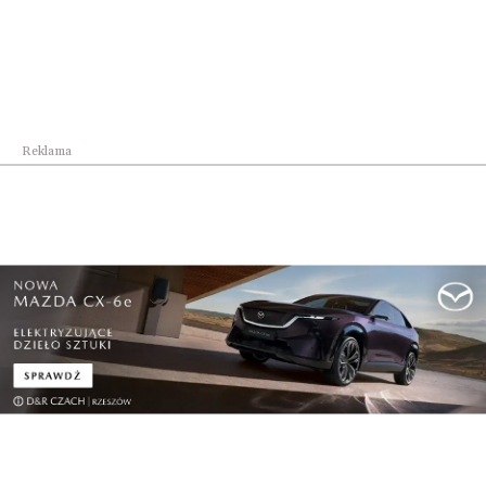
Reklama
Najnowsze
Rozmowy o
Ścieżka rowerowa na
przyszłości Portu
Złotą Górę zaprez...
Lotniczeg...