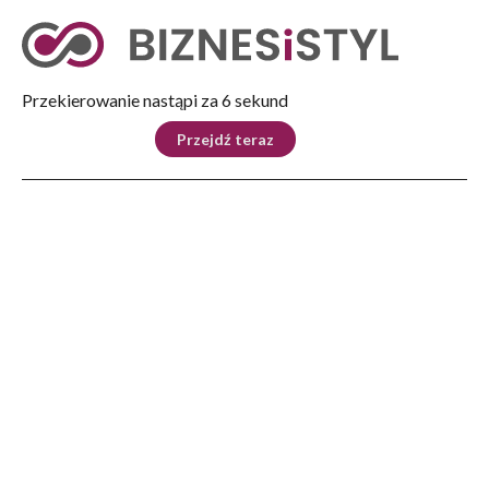
Tryb nocny
Nie
Przekierowanie nastąpi za 5 sekund
KRAJ
BIZNES
ŚWIAT
LIFESTYLE
SPORT
Przejdź teraz
Reklama
Strona główna
>
Lifestyle
>
Po godzinach
>
Prezentacja nowego, koncepcyjnego samochodu sportowego Mazdy
LIFESTYLE
Prezentacja nowego,
koncepcyjnego samochodu