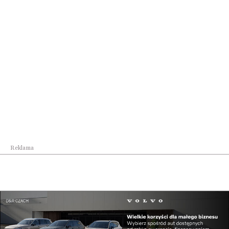
Szkocji, gdzie służył w Korpusie Wojsk Polskich jako
strzelec pokładowy. Zginął wracając z
bombardowania Niemiec w roku 1943. Maszyna,
poważnie uszkodzona przez niemiecki samolot,
wybuchła w powietrzu i runęła na ziemię. Nikt z
załogi nie ocalał. Miesiąc później rozkazem
Naczelnego Wodza otrzymał pośmiertnie Brązowy
Krzyż Zasługi z Mieczami.
Reklama