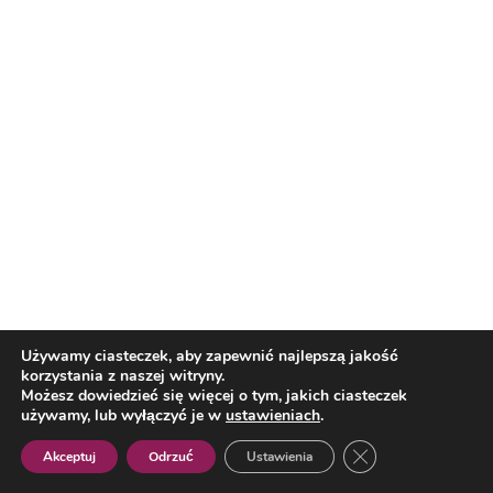
Polecane
Reklama
Używamy ciasteczek, aby zapewnić najlepszą jakość
korzystania z naszej witryny.
Możesz dowiedzieć się więcej o tym, jakich ciasteczek
używamy, lub wyłączyć je w
ustawieniach
.
Zamknij panel pow
Akceptuj
Odrzuć
Ustawienia
Kultura
Polish