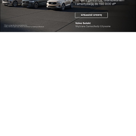
Rodzinna kamienica Dąbrowskich w Żołyni. Fot.
Tadeusz Poźniak
Współpracownikiem Franciszka był krótko syn
Zdzisław, który po wojnie wyjechał na Śląsk.
Zainteresowania snycerką nie wykazywał zaś syn
Łucjan, który miał zdolności rysunkowe.
Po
maturze we Lwowie rozpoczął w tym mieście studia
prawnicze. Zachowało się kilka jego prac, m.in. widok
wschodniej pierzei żołyńskiego Rynku po pożarze w
1915 r. Po II wojnie pracował jako nauczyciel w
Szkole Włókienniczej w Rakszawie. Pisał również
wiersze; niestety duża część jego dorobku