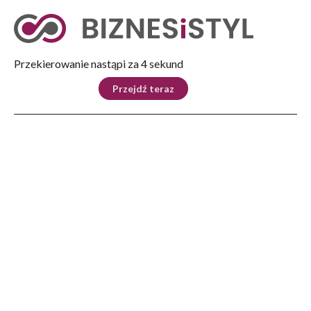
Tryb nocny
Nie
Przekierowanie nastąpi za 3 sekund
KRAJ
BIZNES
ŚWIAT
LIFESTYLE
SPORT
Przejdź teraz
Reklama
Strona główna
>
Kultura
>
Oblicza Kultury
>
Legendarny warsztat rzeźbiarski rodziny Dąbrowskich z Żołyni
KULTURA
Legendarny warsztat
rzeźbiarski rodziny