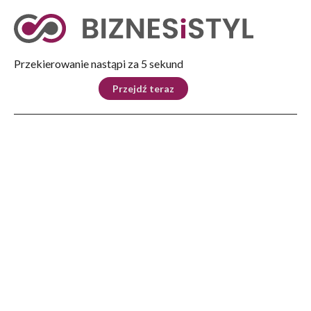
Tryb nocny
Nie
Przekierowanie nastąpi za 5 sekund
KRAJ
BIZNES
ŚWIAT
LIFESTYLE
SPORT
Przejdź teraz
Reklama
Strona główna
>
Kraków
>
Wiadomości Grodzkie
>
Pierwsza honorowa obywatelka Podgórza i Krakowa ma swój plac
KRAKÓW