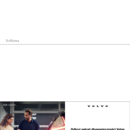
Reklama
Wiadomości Grodzkie
300 tys. zł do zdobycia w konkursie „Kraków Mia...