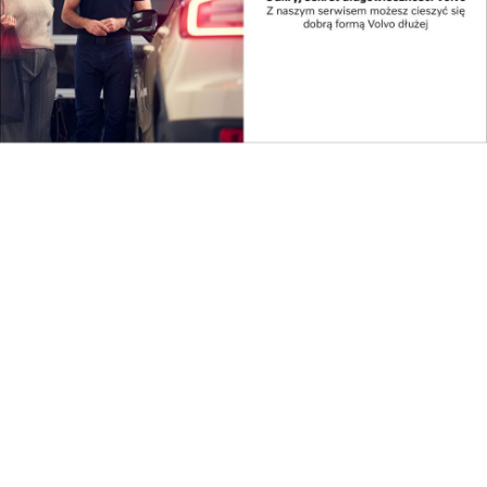
Wiadomości Grodzkie
Częściej, wygodniej, lepiej. Kraków przedstawia...
Pokaż więcej
Reklama
Najnowsze