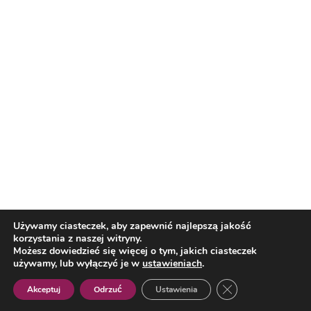
Nasi partnerzy
Reklama
O nas
Reklama
Redakcja
Bloguj z nami
Patronat medialny
Regulamin
Kontakt
Używamy ciasteczek, aby zapewnić najlepszą jakość
korzystania z naszej witryny.
Copyright 2012 Biznes i Styl. Wszystkie prawa zastrzeżone.
Możesz dowiedzieć się więcej o tym, jakich ciasteczek
Polityka prywatności
Polityka cookies
używamy, lub wyłączyć je w
ustawieniach
.
Zamknij panel pow
Akceptuj
Odrzuć
Ustawienia
Polish