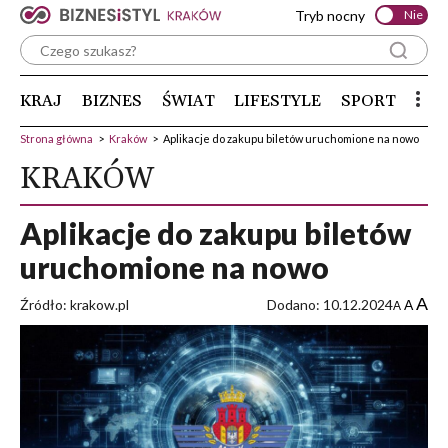
Tryb nocny
Nie
KRAJ
BIZNES
ŚWIAT
LIFESTYLE
SPORT
Strona główna
>
Kraków
>
Aplikacje do zakupu biletów uruchomione na nowo
KRAKÓW
Aplikacje do zakupu biletów
uruchomione na nowo
A
Źródło: krakow.pl
Dodano: 10.12.2024
A
A