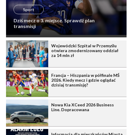
Sport
Dziś mecz o 3. miejsce. Sprawdź plan
transmisji
Wojewódzki Szpital w Przemyślu
otwiera zmodernizowany oddział
za 14 mln zł
Francja – Hiszpania w półfinale MŚ
2026. Kiedy mecz i gdzie oglądać
dzisiaj transmisję?
Nowa Kia XCeed 2026 Business
Line. Dopracowana
Informacja dla mieszkańców Miasta