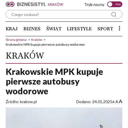
Tryb nocny
Nie
KRAJ
BIZNES
ŚWIAT
LIFESTYLE
SPORT
Strona główna
>
Kraków
>
Krakowskie MPK kupuje pierwsze autobusy wodorowe
KRAKÓW
Krakowskie MPK kupuje
pierwsze autobusy
wodorowe
A
Źródło: krakow.pl
Dodano: 24.01.2025
A
A