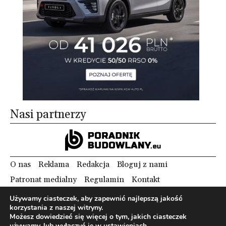
Nasi partnerzy
O nas
Reklama
Redakcja
Bloguj z nami
Patronat medialny
Regulamin
Kontakt
Używamy ciasteczek, aby zapewnić najlepszą jakość
korzystania z naszej witryny.
Copyright 2012 Biznes i Styl. Wszystkie prawa zastrzeżone.
Możesz dowiedzieć się więcej o tym, jakich ciasteczek
Polityka prywatności
Polityka cookies
używamy, lub wyłączyć je w
ustawieniach
.