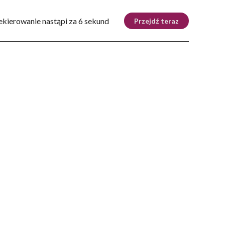
Tryb nocny
Nie
ekierowanie nastąpi za 5 sekund
Przejdź teraz
ZIE
DOM
AUTOMOTO
KRAKÓW