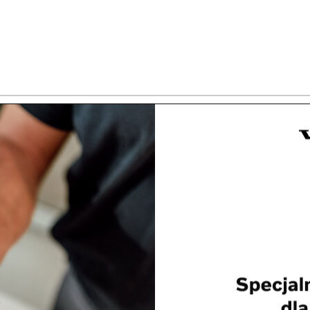
owcze Żmija. Na niebie zapowiedziano m.in.
A-50, a także wielozadaniowe samoloty bojowe
 bezzałogowce.
15 sierpnia, rocznica zwycięskiej bitwy w wojnie
o-bolszewickiej, został ogłoszony świętem
a Polskiego w 1923 roku i pozostawał nim do
1947. Później Dzień Wojska obchodzono 12
iernika, w rocznicę bitwy pod Lenino, by
tnić udział w tej batalii dywizji im. Tadeusza
uszki. Od 1992 roku świętem wojska ponownie
Pole
ę 15 sierpnia.
Udostępnij