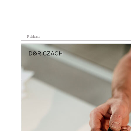
zwiad
Trenuj z wojskiem 7
nowe F
edycja
F-16 i
Reklama
Dzień 
Reklama
polsk
Wojsk
roku 
paźdz
upamię
Kości
stał si