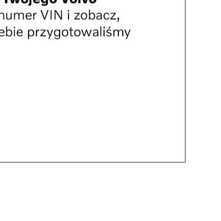
Kultura
udzie Jarmarcznej przysiądź
ć na chwilę! Do niedzieli masz
s!
Kolejne ważne inwestycje
drogowe w Rzeszowie
Jaromirze, do zobaczenia!
Pogrzeb redaktora Jaromira
Kwiatkowskiego