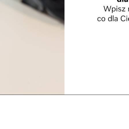
W B
cho
cza
ale