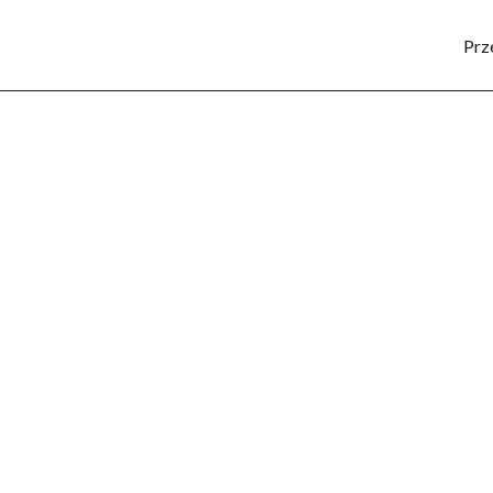
Prz
SPORT
KULTURA
POZNAJ REGION
LUD