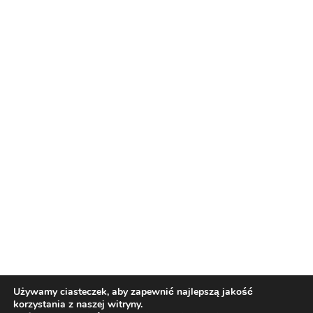
Reklama
Nasi partnerzy
Reklama
O nas
Reklama
Redakcja
Bloguj z nami
Patronat medialny
Regulamin
Kontakt
Używamy ciasteczek, aby zapewnić najlepszą jakość
korzystania z naszej witryny.
Copyright 2012 Biznes i Styl. Wszystkie prawa zastrzeżone.