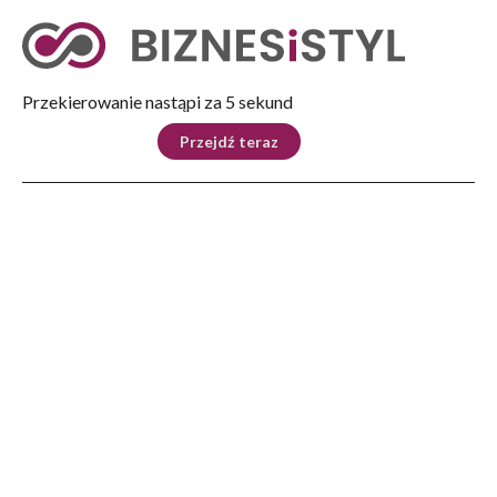
Tryb nocny
Nie
Przekierowanie nastąpi za 5 sekund
KRAJ
BIZNES
ŚWIAT
LIFESTYLE
SPORT
Przejdź teraz
Reklama
Strona główna
>
Kraj
>
Umowa koalicyjna: przeznaczymy całość wpływów z ETS na inwestycje w
transformację energetyczną
KRAJ