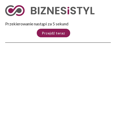
Tryb nocny
Nie
Przekierowanie nastąpi za 5 sekund
KRAJ
BIZNES
ŚWIAT
LIFESTYLE
SPORT
Przejdź teraz
Reklama
Strona główna
>
Kraj
>
Tarcza Wschód przyspiesza – rządowy zespół sterujący wyznacza priorytety na
2026 rok
KRAJ
Tarcza Wschód przyspiesza –