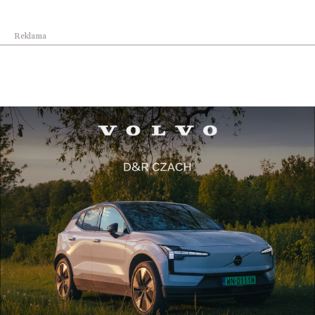
Reklama
Kraj
Geotermia coraz ważniejszym filarem
transformac...
Kraj
„Pracownie Kompas Jutra”: 200 mln zł na
pracown...