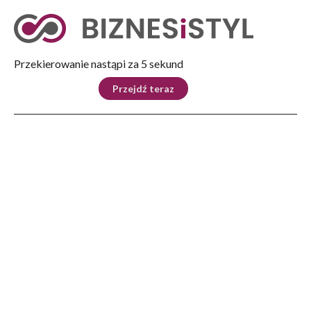
Tryb nocny
Nie
Przekierowanie nastąpi za 5 sekund
KRAJ
BIZNES
ŚWIAT
LIFESTYLE
SPORT
Przejdź teraz
Reklama
Strona główna
>
Kraj
>
Domański: pod koniec kwietnia lub na początku maja przedstawimy propozycje
zmian w finansowaniu samorządów
KRAJ
Domański: pod koniec