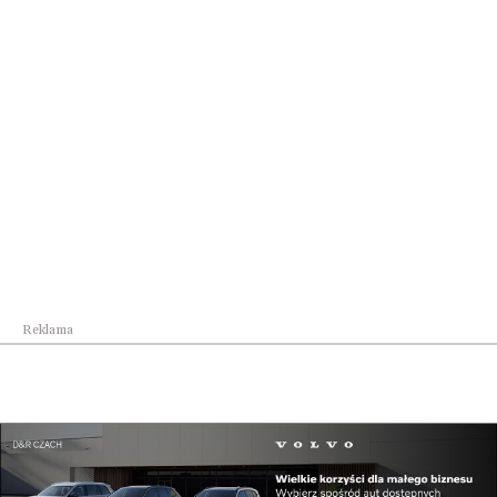
Kraj
„Pracownie Kompas Jutra”: 200 mln zł na
pracown...
Reklama
Kraj
Rekomendacja Pełnomocnika Rządu do Spraw
Cyberb...