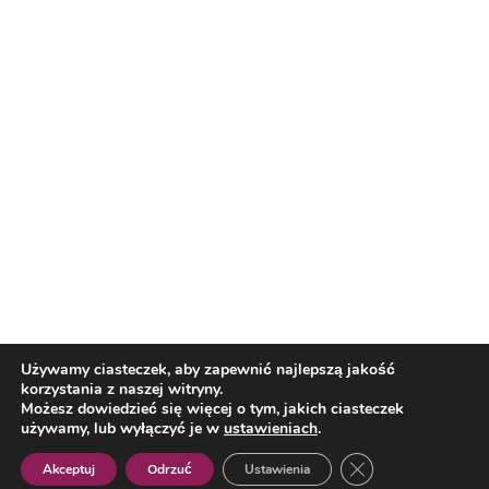
Nasi partnerzy
Reklama
O nas
Reklama
Redakcja
Bloguj z nami
Patronat medialny
Regulamin
Kontakt
Używamy ciasteczek, aby zapewnić najlepszą jakość
korzystania z naszej witryny.
Copyright 2012 Biznes i Styl. Wszystkie prawa zastrzeżone.
Możesz dowiedzieć się więcej o tym, jakich ciasteczek
Polityka prywatności
Polityka cookies
używamy, lub wyłączyć je w
ustawieniach
.
Zamknij panel pow
Akceptuj
Odrzuć
Ustawienia
Polish