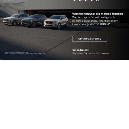
Najnowsze
PEJ przekazały
Nominacje asesorskie
Bechtelowi teren pod
podpisane –...
b...
100 mln przesyłek w
Jedno kliknięcie przed