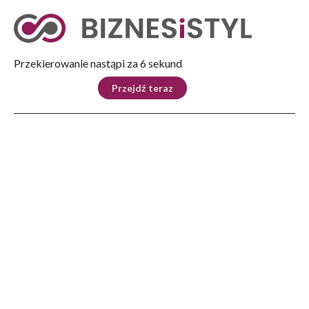
Tryb nocny
Nie
Przekierowanie nastąpi za 5 sekund
KRAJ
BIZNES
ŚWIAT
LIFESTYLE
SPORT
Przejdź teraz
Reklama
Strona główna
>
Kraj
>
Dobrzyński: czynności CBA w ministerstwie sportu, w MRiT i w Centralnym
Ośrodku Sportu w Warszawie
KRAJ
Dobrzyński: czynności CBA w