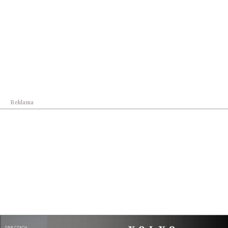
rynku w...
Reklama
Kraj
Oficjalna inauguracja przygotowań do
Carpathian...
Pokaż więcej
Reklama