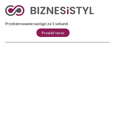
Tryb nocny
Nie
Przekierowanie nastąpi za 4 sekund
KRAJ
BIZNES
ŚWIAT
LIFESTYLE
SPORT
Przejdź teraz
Reklama
Strona główna
>
Kraj
>
ABW sprawdza, do jakich informacji dostęp miał sędzia, który poprosił o azyl na
Białorusi
KRAJ
ABW sprawdza, do jakich