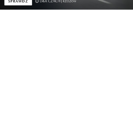
Kraj
„Pracownie Kompas Jutra”: 200 mln zł na
pracown...
Kraj
Rekomendacja Pełnomocnika Rządu do Spraw
Cyberb...