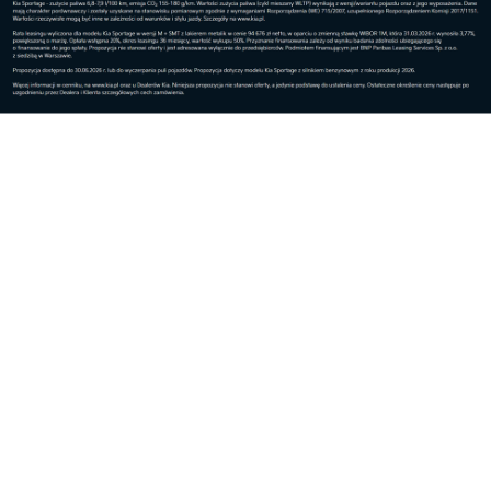
Najpopularniejsze w dziale
Dom
Rekordowa edycja programu społecznego