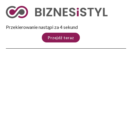
Tryb nocny
Nie
Przekierowanie nastąpi za 3 sekund
KRAJ
BIZNES
ŚWIAT
LIFESTYLE
SPORT
Przejdź teraz
Reklama
Strona główna
>
Dom
>
Przeszklony taras, czyli zastosowanie pergoli ze szkła
DOM
Przeszklony taras, czyli
zastosowanie pergoli ze