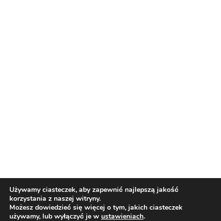
Nasi partnerzy
Reklama
O nas
Reklama
Redakcja
Bloguj z nami
Patronat medialny
Regulamin
Kontakt
Używamy ciasteczek, aby zapewnić najlepszą jakość
korzystania z naszej witryny.
Copyright 2012 Biznes i Styl. Wszystkie prawa zastrzeżone.
Możesz dowiedzieć się więcej o tym, jakich ciasteczek
Polityka prywatności
Polityka cookies
używamy, lub wyłączyć je w
ustawieniach
.