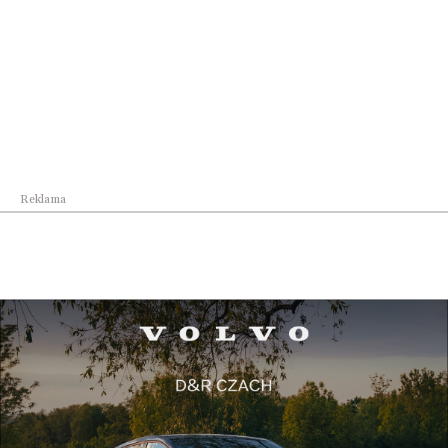
Reklama
Biznes
Wojewódzki Zespół Koordynacji do spraw
polityki...