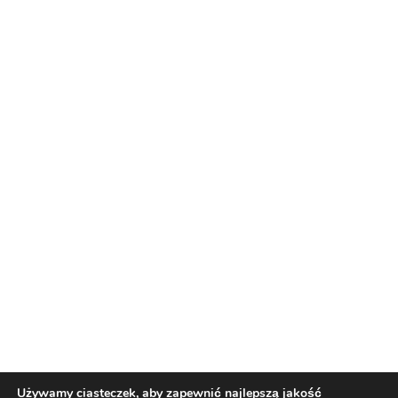
Reklama
Nasi partnerzy
Reklama
O nas
Reklama
Redakcja
Bloguj z nami
Patronat medialny
Regulamin
Kontakt
Używamy ciasteczek, aby zapewnić najlepszą jakość