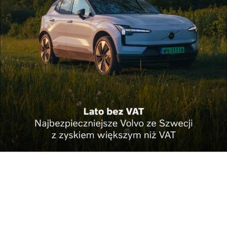
Biznes
We wrześniu Carpathian Drone Summit.
Podkarpaci...
Biznes
Dzisiaj kupują konkurentów a jeszcze niedawno
w...