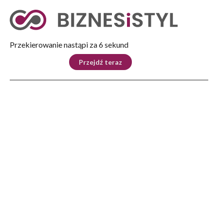
Tryb nocny
Nie
Przekierowanie nastąpi za 5 sekund
KRAJ
BIZNES
ŚWIAT
LIFESTYLE
SPORT
Przejdź teraz
Reklama
Strona główna
>
Biznes
>
Spółka Skarbu Państwa przejmuje pełną kontrolę nad drugim projektem budowy
elektrowni jądrowej w Polsce
BIZNES