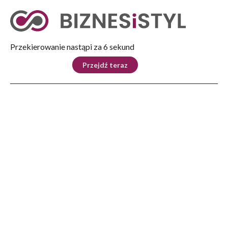
Tryb nocny
Nie
Przekierowanie nastąpi za 5 sekund
KRAJ
BIZNES
ŚWIAT
LIFESTYLE
SPORT
Przejdź teraz
Reklama
Strona główna
>
Biznes
>
Zielony raj dla mieszkańców – 32 ary relaksu i 5 tysięcy roślin
BIZNES
Zielony raj dla mieszkańców