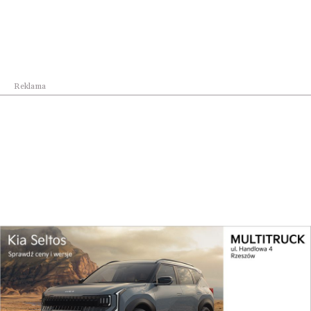
Biznes
Reklama
We wrześniu Carpathian Drone Summit.
Podkarpaci...
Biznes
Dzisiaj kupują konkurentów a jeszcze niedawno