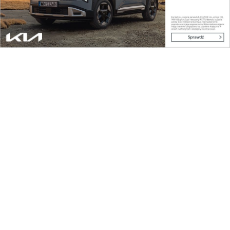
w...
Pokaż więcej
Reklama
Najnowsze
Potrzebnych jest
Końcowy etap
jeszcze niemal 300
budowy równoległej