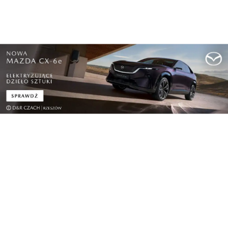
Biznes
We wrześniu Carpathian Drone Summit.
Podkarpaci...
Biznes
Dzisiaj kupują konkurentów a jeszcze niedawno
w...
Pokaż więcej