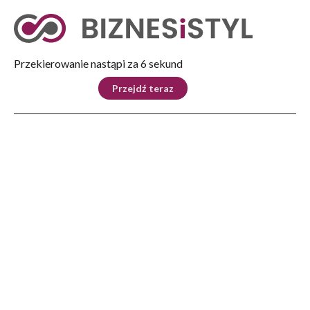
Tryb nocny
Nie
Przekierowanie nastąpi za 5 sekund
KRAJ
BIZNES
ŚWIAT
LIFESTYLE
SPORT
Przejdź teraz
Reklama
Strona główna
>
Biznes
>
Początek prac palowych na kolejnym odcinku budowy S19
BIZNES
Początek prac palowych na
kolejnym odcinku budowy