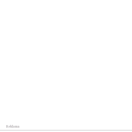
Biznes
Sierpniowe nabory z Funduszy Europejskich i KPO
Reklama