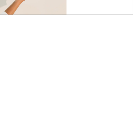
Biznes
We wrześniu Carpathian Drone Summit.
Podkarpaci...
Biznes
Dzisiaj kupują konkurentów a jeszcze niedawno
w...