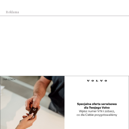
Reklama
Biznes
Wojewódzki Zespół Koordynacji do spraw
polityki...