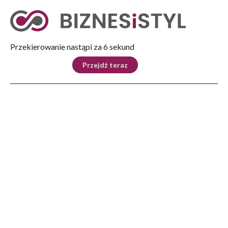
Tryb nocny
Nie
Przekierowanie nastąpi za 5 sekund
KRAJ
BIZNES
ŚWIAT
LIFESTYLE
SPORT
Przejdź teraz
Reklama
Strona główna
>
Biznes
>
Wizyta studyjna z udziałem przedstawicieli Komitetu Regionów i Partnerstwa
Wschodniego
BIZNES
Wizyta studyjna z udziałem