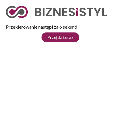
Tryb nocny
Nie
Przekierowanie nastąpi za 5 sekund
KRAJ
BIZNES
ŚWIAT
LIFESTYLE
SPORT
Przejdź teraz
Reklama
Strona główna
>
Biznes
>
Polityka i biznes
>
Organizacje pozarządowe zaprezentowały kluczowe działania na rzecz pomocy
dla uchodźców
BIZNES
Organizacje pozarządowe