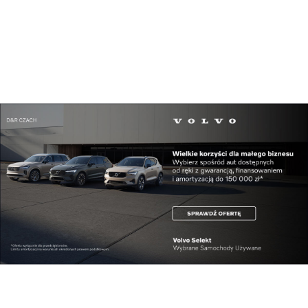
Polityka i biznes
MRPiPS: Agnieszka Dziemianowicz-Bąk w
Rzeszowie...
Pokaż więcej
Reklama