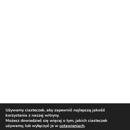
Reklama
Nasi partnerzy
Reklama
O nas
Reklama
Redakcja
Bloguj z nami
Patronat medialny
Regulamin
Kontakt
Używamy ciasteczek, aby zapewnić najlepszą jakość
korzystania z naszej witryny.
Copyright 2012 Biznes i Styl. Wszystkie prawa zastrzeżone.
Możesz dowiedzieć się więcej o tym, jakich ciasteczek
Polityka prywatności
Polityka cookies
używamy, lub wyłączyć je w
ustawieniach
.