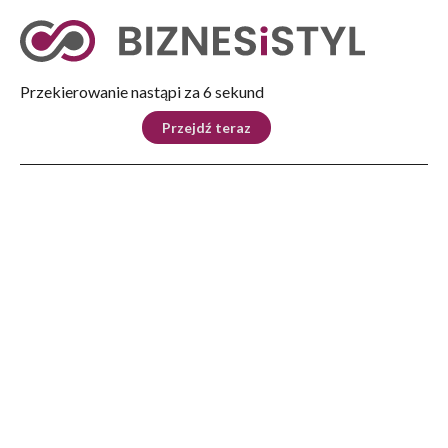
Tryb nocny
Nie
Przekierowanie nastąpi za 5 sekund
KRAJ
BIZNES
ŚWIAT
LIFESTYLE
SPORT
Przejdź teraz
Reklama
Strona główna
>
Biznes
>
Polityka i biznes
>
Kongres 590. Prezydent Andrzej Duda w czwartek w Rzeszowie
BIZNES
Kongres 590. Prezydent